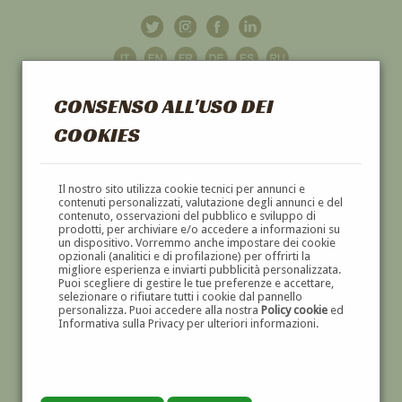
CONSENSO ALL'USO DEI
COOKIES
GALLERIA
D'ARTE
Il nostro sito utilizza cookie tecnici per annunci e
contenuti personalizzati, valutazione degli annunci e del
contenuto, osservazioni del pubblico e sviluppo di
DIPINTI E SCULTURE '800 E '900
prodotti, per archiviare e/o accedere a informazioni su
un dispositivo. Vorremmo anche impostare dei cookie
opzionali (analitici e di profilazione) per offrirti la
migliore esperienza e inviarti pubblicità personalizzata.
Puoi scegliere di gestire le tue preferenze e accettare,
selezionare o rifiutare tutti i cookie dal pannello
personalizza. Puoi accedere alla nostra
Policy cookie
ed
Informativa sulla Privacy per ulteriori informazioni.