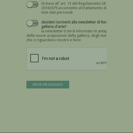
In base all' art. 13 del Regolamento UE n.
Devi dare il consenso
2016/679 acconsento al trattamento dei
miei dati personali
desideri iscriverti alla newsletter di Recta
galleria d'arte?
la newsletter ti terrà informato in anteprima
delle nuove acquisizioni della galleria, degli eventi
che ci riguardano mostre e fiere
Devi confermare di essere umano
INVIA MESSAGGIO