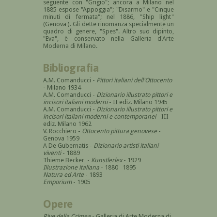
seguente con "Grigio"; ancora a Milano nel
1885 espose "Appoggia"; "Disarmo" e "Cinque
minuti di fermata"; nel 1886, "Ship light"
(Genova ). Gli dette rinomanza specialmente un
quadro di genere, "Spes". Altro suo dipinto,
"Eva", è conservato nella Galleria d'Arte
Moderna di Milano.
Bibliografia
A.M. Comanducci -
Pittori italiani dell'Ottocento
- Milano 1934
A.M. Comanducci -
Dizionario illustrato pittori e
incisori italiani moderni
- II ediz. Milano 1945
A.M. Comanducci -
Dizionario illustrato pittori e
incisori italiani moderni e contemporanei
- III
ediz. Milano 1962
V. Rocchiero -
Ottocento pittura genovese
-
Genova 1959
A De Gubernatis -
Dizionario artisti italiani
viventi
- 1889
Thieme Becker -
Kunstlerlex
- 1929
Illustrazione italiana
- 1880 1895
Natura ed Arte
- 1893
Emporium
- 1905
Opere
Rive della Crimea
- Galleria di Arte Moderna di