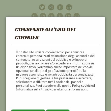
CONSENSO ALL'USO DEI
COOKIES
GALLERIA
D'ARTE
Il nostro sito utilizza cookie tecnici per annunci e
contenuti personalizzati, valutazione degli annunci e del
contenuto, osservazioni del pubblico e sviluppo di
DIPINTI E SCULTURE '800 E '900
prodotti, per archiviare e/o accedere a informazioni su
un dispositivo. Vorremmo anche impostare dei cookie
opzionali (analitici e di profilazione) per offrirti la
migliore esperienza e inviarti pubblicità personalizzata.
Puoi scegliere di gestire le tue preferenze e accettare,
selezionare o rifiutare tutti i cookie dal pannello
personalizza. Puoi accedere alla nostra
Policy cookie
ed
Informativa sulla Privacy per ulteriori informazioni.