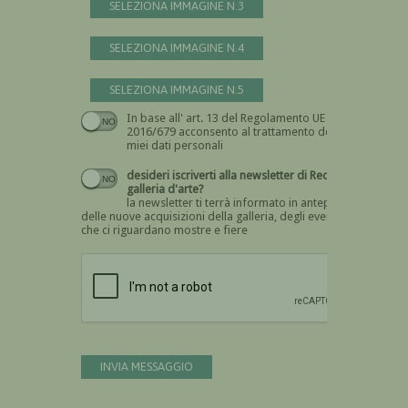
SELEZIONA IMMAGINE N.3
SELEZIONA IMMAGINE N.4
SELEZIONA IMMAGINE N.5
In base all' art. 13 del Regolamento UE n.
Devi dare il consenso
2016/679 acconsento al trattamento dei
miei dati personali
desideri iscriverti alla newsletter di Recta
galleria d'arte?
la newsletter ti terrà informato in anteprima
delle nuove acquisizioni della galleria, degli eventi
che ci riguardano mostre e fiere
Devi confermare di essere umano
INVIA MESSAGGIO