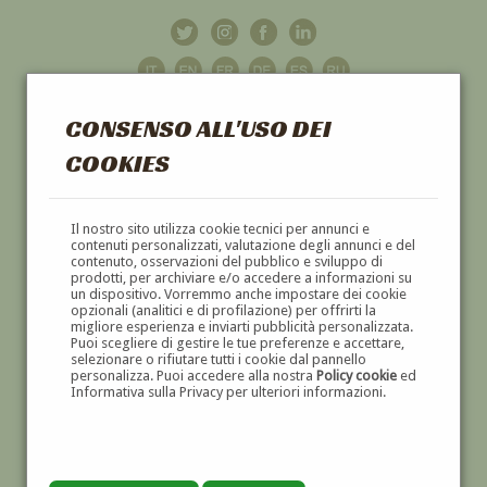
CONSENSO ALL'USO DEI
COOKIES
GALLERIA
D'ARTE
Il nostro sito utilizza cookie tecnici per annunci e
contenuti personalizzati, valutazione degli annunci e del
contenuto, osservazioni del pubblico e sviluppo di
DIPINTI E SCULTURE '800 E '900
prodotti, per archiviare e/o accedere a informazioni su
un dispositivo. Vorremmo anche impostare dei cookie
opzionali (analitici e di profilazione) per offrirti la
migliore esperienza e inviarti pubblicità personalizzata.
Puoi scegliere di gestire le tue preferenze e accettare,
selezionare o rifiutare tutti i cookie dal pannello
personalizza. Puoi accedere alla nostra
Policy cookie
ed
Informativa sulla Privacy per ulteriori informazioni.