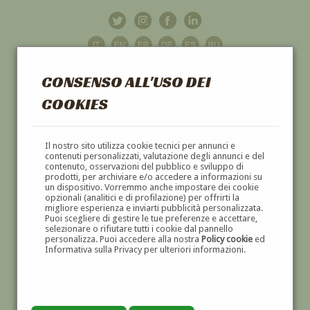
CONSENSO ALL'USO DEI
COOKIES
GALLERIA
D'ARTE
Il nostro sito utilizza cookie tecnici per annunci e
contenuti personalizzati, valutazione degli annunci e del
contenuto, osservazioni del pubblico e sviluppo di
DIPINTI E SCULTURE '800 E '900
prodotti, per archiviare e/o accedere a informazioni su
un dispositivo. Vorremmo anche impostare dei cookie
opzionali (analitici e di profilazione) per offrirti la
migliore esperienza e inviarti pubblicità personalizzata.
Puoi scegliere di gestire le tue preferenze e accettare,
selezionare o rifiutare tutti i cookie dal pannello
personalizza. Puoi accedere alla nostra
Policy cookie
ed
Informativa sulla Privacy per ulteriori informazioni.