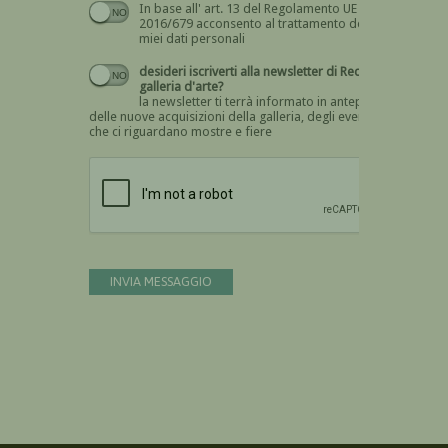
In base all' art. 13 del Regolamento UE n.
Devi dare il consenso
2016/679 acconsento al trattamento dei
miei dati personali
desideri iscriverti alla newsletter di Recta
galleria d'arte?
la newsletter ti terrà informato in anteprima
delle nuove acquisizioni della galleria, degli eventi
che ci riguardano mostre e fiere
Devi confermare di essere umano
INVIA MESSAGGIO