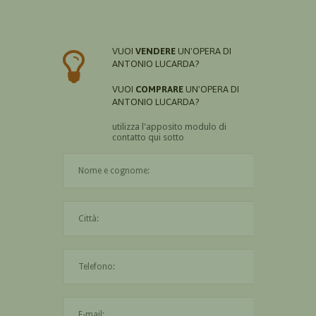
VUOI
VENDERE
UN'OPERA DI
ANTONIO LUCARDA?
VUOI
COMPRARE
UN'OPERA DI
ANTONIO LUCARDA?
utilizza l'apposito modulo di
contatto qui sotto
Il nome è obbligatorio
La città è obbligatoria
L'indirizzo mail non è valido