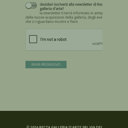
desideri iscriverti alla newsletter di Recta
galleria d'arte?
la newsletter ti terrà informato in anteprima
delle nuove acquisizioni della galleria, degli eventi
che ci riguardano mostre e fiere
Devi confermare di essere umano
INVIA MESSAGGIO
©
2026
RECTA GALLERIA D'ARTE SRL VIA DEI