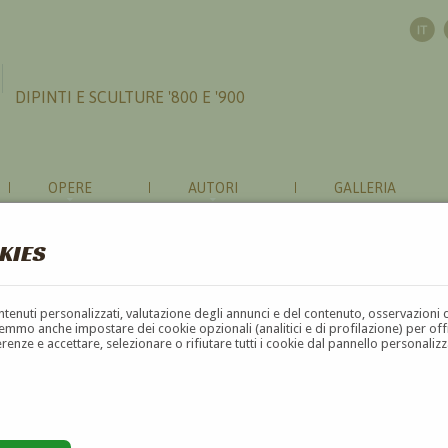
DIPINTI E SCULTURE '800 E '900
OPERE
AUTORI
GALLERIA
KIES
contenuti personalizzati, valutazione degli annunci e del contenuto, osservazioni 
mmo anche impostare dei cookie opzionali (analitici e di profilazione) per offrir
erenze e accettare, selezionare o rifiutare tutti i cookie dal pannello personali