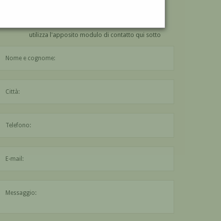
VUOI
COMPRARE
UN'OPERA DI ERMINIO LOY?
utilizza l'apposito modulo di contatto qui sotto
Il nome è obbligatorio
La città è obbligatoria
L'indirizzo mail non è valido
Il messaggio è obbligatorio