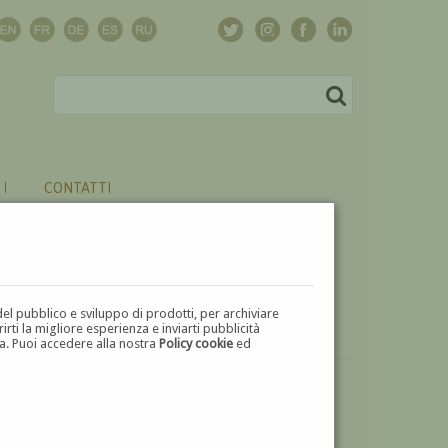
CONTATTI
del pubblico e sviluppo di prodotti, per archiviare
ti la migliore esperienza e inviarti pubblicità
zza. Puoi accedere alla nostra
Policy cookie
ed
VUOI
VENDERE
UN'OPERA DI ERMINIO LOY?