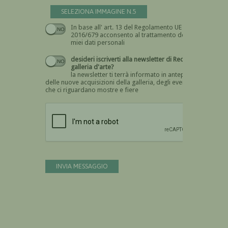
SELEZIONA IMMAGINE N.5
In base all' art. 13 del Regolamento UE n.
Devi dare il consenso
2016/679 acconsento al trattamento dei
miei dati personali
desideri iscriverti alla newsletter di Recta
galleria d'arte?
la newsletter ti terrà informato in anteprima
delle nuove acquisizioni della galleria, degli eventi
che ci riguardano mostre e fiere
Devi confermare di essere umano
INVIA MESSAGGIO