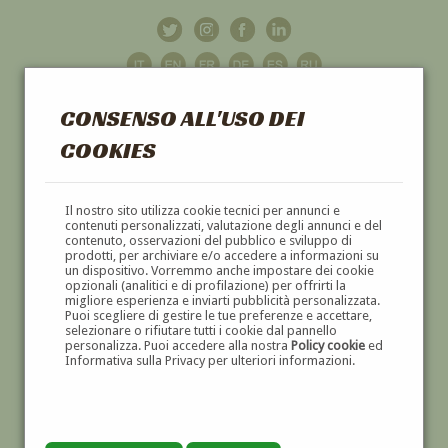
CONSENSO ALL'USO DEI
COOKIES
GALLERIA
D'ARTE
Il nostro sito utilizza cookie tecnici per annunci e
contenuti personalizzati, valutazione degli annunci e del
contenuto, osservazioni del pubblico e sviluppo di
DIPINTI E SCULTURE '800 E '900
prodotti, per archiviare e/o accedere a informazioni su
un dispositivo. Vorremmo anche impostare dei cookie
opzionali (analitici e di profilazione) per offrirti la
migliore esperienza e inviarti pubblicità personalizzata.
Puoi scegliere di gestire le tue preferenze e accettare,
selezionare o rifiutare tutti i cookie dal pannello
personalizza. Puoi accedere alla nostra
Policy cookie
ed
Informativa sulla Privacy per ulteriori informazioni.