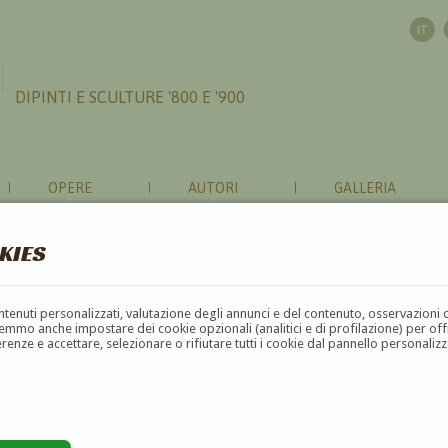
DIPINTI E SCULTURE '800 E '900
OPERE
AUTORI
GALLERIA
KIES
contenuti personalizzati, valutazione degli annunci e del contenuto, osservazioni 
mmo anche impostare dei cookie opzionali (analitici e di profilazione) per offrir
erenze e accettare, selezionare o rifiutare tutti i cookie dal pannello personali