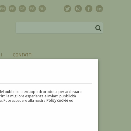
CONTATTI
del pubblico e sviluppo di prodotti, per archiviare
ti la migliore esperienza e inviarti pubblicità
zza. Puoi accedere alla nostra
Policy cookie
ed
VUOI
VENDERE
UN'OPERA DI WALTER LOTTI?