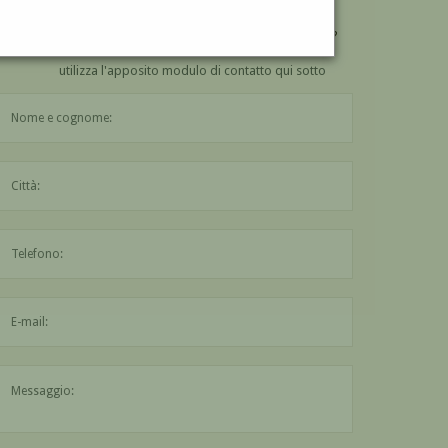
VUOI
COMPRARE
UN'OPERA DI WALTER LOTTI?
utilizza l'apposito modulo di contatto qui sotto
Il nome è obbligatorio
La città è obbligatoria
L'indirizzo mail non è valido
Il messaggio è obbligatorio