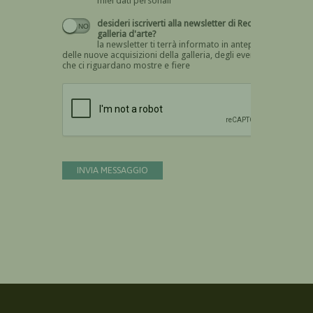
miei dati personali
desideri iscriverti alla newsletter di Recta
galleria d'arte?
la newsletter ti terrà informato in anteprima
delle nuove acquisizioni della galleria, degli eventi
che ci riguardano mostre e fiere
Devi confermare di essere umano
INVIA MESSAGGIO