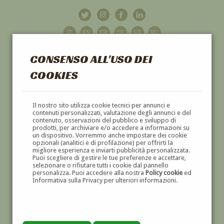
CONSENSO ALL'USO DEI
COOKIES
GALLERIA
D'ARTE
Il nostro sito utilizza cookie tecnici per annunci e
contenuti personalizzati, valutazione degli annunci e del
contenuto, osservazioni del pubblico e sviluppo di
DIPINTI E SCULTURE '800 E '900
prodotti, per archiviare e/o accedere a informazioni su
un dispositivo. Vorremmo anche impostare dei cookie
opzionali (analitici e di profilazione) per offrirti la
migliore esperienza e inviarti pubblicità personalizzata.
Puoi scegliere di gestire le tue preferenze e accettare,
selezionare o rifiutare tutti i cookie dal pannello
personalizza. Puoi accedere alla nostra
Policy cookie
ed
Informativa sulla Privacy per ulteriori informazioni.