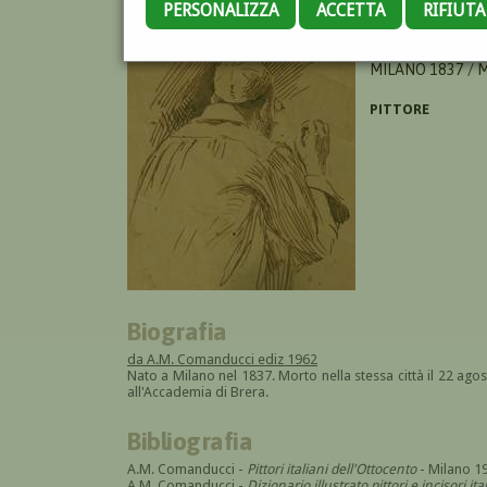
PERSONALIZZA
ACCETTA
RIFIUT
LORENZOLI ANG
MILANO 1837 / 
PITTORE
Biografia
da A.M. Comanducci ediz 1962
Nato a Milano nel 1837. Morto nella stessa città il 22 ago
all'Accademia di Brera.
Bibliografia
A.M. Comanducci -
Pittori italiani dell'Ottocento
- Milano 1
A.M. Comanducci -
Dizionario illustrato pittori e incisori it