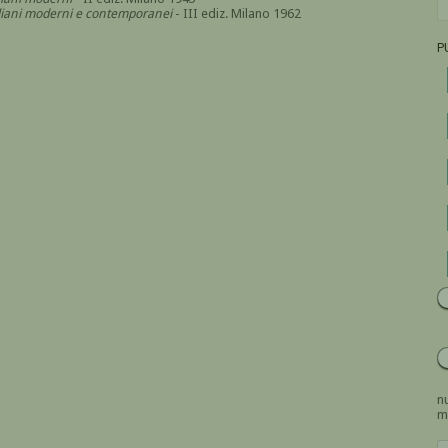
italiani moderni e contemporanei
- III ediz. Milano 1962
P
nu
m