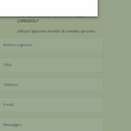
LORENZOLI?
VUOI
COMPRARE
UN'OPERA DI ANGELO
LORENZOLI?
utilizza l'apposito modulo di contatto qui sotto
Il nome è obbligatorio
La città è obbligatoria
L'indirizzo mail non è valido
Il messaggio è obbligatorio