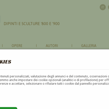
DIPINTI E SCULTURE '800 E '900
OPERE
AUTORI
GALLERIA
KIES
contenuti personalizzati, valutazione degli annunci e del contenuto, osservazioni 
mmo anche impostare dei cookie opzionali (analitici e di profilazione) per offrir
erenze e accettare, selezionare o rifiutare tutti i cookie dal pannello personali