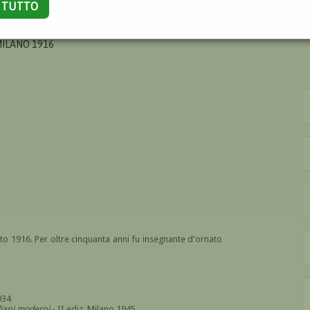
A TUTTO
ELO
MILANO 1916
sto 1916. Per oltre cinquanta anni fu insegnante d'ornato
934
aliani moderni
- II ediz. Milano 1945