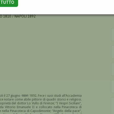
A TUTTO
O 1810 / NAPOLI 1892
li il 27 giugno
1891
1892. Fece i suoi studi all'Accademia
ece notare come abile pittore di quadri storici e religiosi.
prietà del dottor Lo Vullo di Firenze; "I Vespri Siciliani",
 da Vittorio Emanuele II e collocato nella Pinacoteca di
 nella Pinacoteca di Capodimonte; "Angelo della pace",