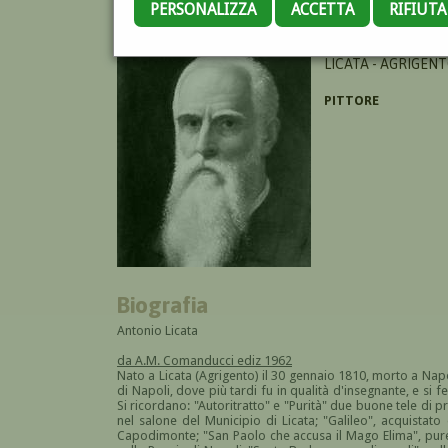
PERSONALIZZA
ACCETTA
RIFIUT
LICATA ANTONINO
LICATA - AGRIGENT
PITTORE
Biografia
Antonio Licata
da A.M. Comanducci ediz 1962
Nato a Licata (Agrigento) il 30 gennaio 1810, morto a Napo
di Napoli, dove più tardi fu in qualità d'insegnante, e si f
Si ricordano: "Autoritratto" e "Purità" due buone tele di pro
nel salone del Municipio di Licata; "Galileo", acquistato
Capodimonte; "San Paolo che accusa il Mago Elima", pure