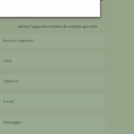
VUOI
COMPRARE
UN'OPERA DI ANTONINO
LICATA?
utilizza l'apposito modulo di contatto qui sotto
Il nome è obbligatorio
La città è obbligatoria
L'indirizzo mail non è valido
Il messaggio è obbligatorio