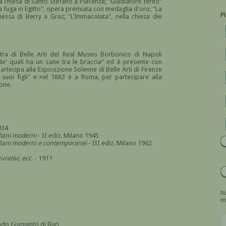
la chiesa di Santo Stefano a Piacenza; "Gladiatore ferito"
La fuga in Egitto", opera premiata con medaglia d'oro; "La
P
hessa di Berry a Graz; "L'lmmacolata", nella chiesa dei
tra di Belle Arti del Real Museo Borbonico di Napoli
de' quali ha un cane tra le braccia" ed è presente con
partecipa alla Esposizione Solenne di Belle Arti di Firenze
 suoi figli" e nel 1883 è a Roma, per partecipare alla
ione.
934
aliani moderni
- II ediz. Milano 1945
italiani moderni e contemporanei
- III ediz. Milano 1962
urativi, ecc.
- 1911
nu
m
do Giaquinto di Bari