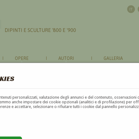
DIPINTI E SCULTURE '800 E '900
OPERE
AUTORI
GALLERIA
KIES
contenuti personalizzati, valutazione degli annunci e del contenuto, osservazioni 
mmo anche impostare dei cookie opzionali (analitici e di profilazione) per offrir
erenze e accettare, selezionare o rifiutare tutti i cookie dal pannello personali