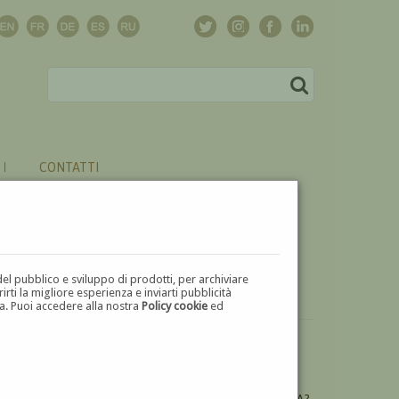
CONTATTI
del pubblico e sviluppo di prodotti, per archiviare
ti la migliore esperienza e inviarti pubblicità
zza. Puoi accedere alla nostra
Policy cookie
ed
VUOI
VENDERE
UN'OPERA DI ANTONINO LICATA?