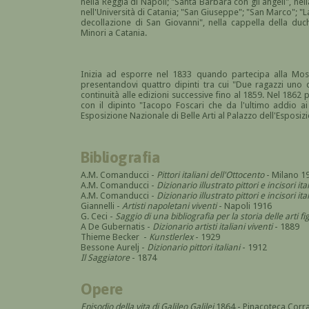
nella Reggia di Napoli; "Santa Barbara con gli angeli", nel
nell'Università di Catania; "San Giuseppe"; "San Marco"; "
decollazione di San Giovanni", nella cappella della duc
Minori a Catania.
Inizia ad esporre nel 1833 quando partecipa alla Mos
presentandovi quattro dipinti tra cui "Due ragazzi uno 
continuità alle edizioni successive fino al 1859. Nel 1862 
con il dipinto "Iacopo Foscari che da l'ultimo addio ai
Esposizione Nazionale di Belle Arti al Palazzo dell'Esposiz
Bibliografia
A.M. Comanducci -
Pittori italiani dell'Ottocento
- Milano 1
A.M. Comanducci -
Dizionario illustrato pittori e incisori it
A.M. Comanducci -
Dizionario illustrato pittori e incisori 
Giannelli -
Artisti napoletani viventi
- Napoli 1916
G. Ceci -
Saggio di una bibliografia per la storia delle arti fig
A De Gubernatis -
Dizionario artisti italiani viventi
- 1889
Thieme Becker -
Kunstlerlex
- 1929
Bessone Aurelj -
Dizionario pittori italiani
- 1912
Il Saggiatore
- 1874
Opere
Episodio della vita di Galileo Galilei
1864 - Pinacoteca Corra