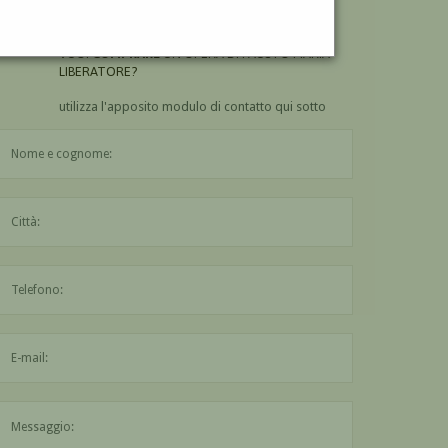
LIBERATORE?
VUOI
COMPRARE
UN'OPERA DI FAUSTO MARIA
LIBERATORE?
utilizza l'apposito modulo di contatto qui sotto
Il nome è obbligatorio
La città è obbligatoria
L'indirizzo mail non è valido
Il messaggio è obbligatorio