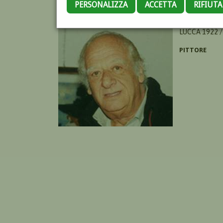
PERSONALIZZA
ACCETTA
RIFIUT
LIBERATORE 
LUCCA 1922 /
PITTORE