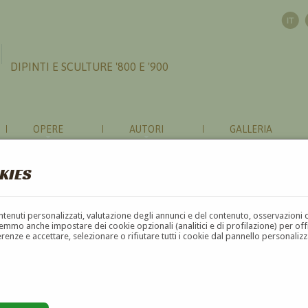
DIPINTI E SCULTURE '800 E '900
OPERE
AUTORI
GALLERIA
KIES
contenuti personalizzati, valutazione degli annunci e del contenuto, osservazioni 
mmo anche impostare dei cookie opzionali (analitici e di profilazione) per offrir
erenze e accettare, selezionare o rifiutare tutti i cookie dal pannello personali