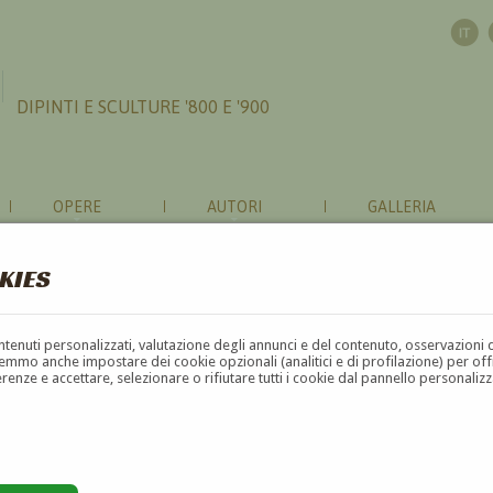
DIPINTI E SCULTURE '800 E '900
OPERE
AUTORI
GALLERIA
KIES
contenuti personalizzati, valutazione degli annunci e del contenuto, osservazioni 
mmo anche impostare dei cookie opzionali (analitici e di profilazione) per offrir
erenze e accettare, selezionare o rifiutare tutti i cookie dal pannello personali