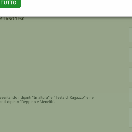
A TUTTO
 MILANO 1960
esentando i dipinti "In altura" e "Testa di Ragazzo" e nel
on il dipinto "Beppino e Menelik".