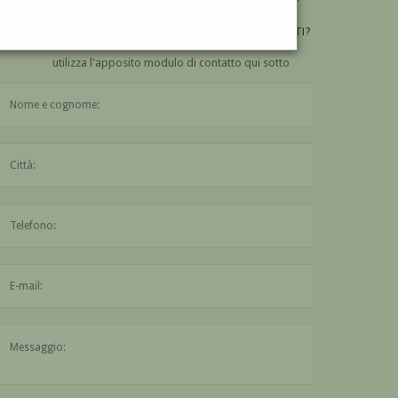
VUOI
COMPRARE
UN'OPERA DI GUIDO LEVORATI?
utilizza l'apposito modulo di contatto qui sotto
Il nome è obbligatorio
La città è obbligatoria
L'indirizzo mail non è valido
Il messaggio è obbligatorio