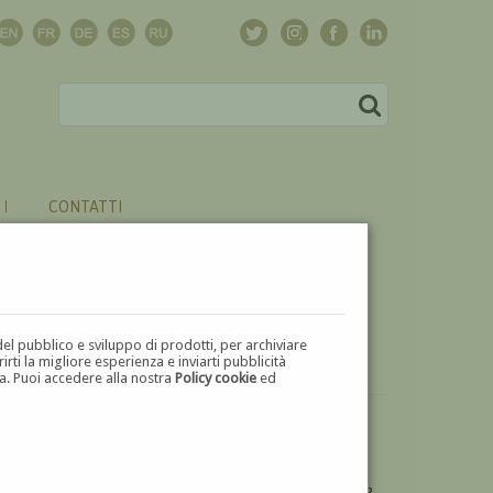
CONTATTI
del pubblico e sviluppo di prodotti, per archiviare
ti la migliore esperienza e inviarti pubblicità
zza. Puoi accedere alla nostra
Policy cookie
ed
VUOI
VENDERE
UN'OPERA DI GUIDO LEVORATI?