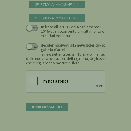
SELEZIONA IMMAGINE N.4
SELEZIONA IMMAGINE N.5
In base all' art. 13 del Regolamento UE n.
Devi dare il consenso
2016/679 acconsento al trattamento dei
miei dati personali
desideri iscriverti alla newsletter di Recta
galleria d'arte?
la newsletter ti terrà informato in anteprima
delle nuove acquisizioni della galleria, degli eventi
che ci riguardano mostre e fiere
Devi confermare di essere umano
INVIA MESSAGGIO