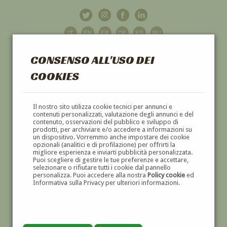
CONSENSO ALL'USO DEI
COOKIES
GALLERIA
D'ARTE
Il nostro sito utilizza cookie tecnici per annunci e
contenuti personalizzati, valutazione degli annunci e del
contenuto, osservazioni del pubblico e sviluppo di
DIPINTI E SCULTURE '800 E '900
prodotti, per archiviare e/o accedere a informazioni su
un dispositivo. Vorremmo anche impostare dei cookie
opzionali (analitici e di profilazione) per offrirti la
migliore esperienza e inviarti pubblicità personalizzata.
Puoi scegliere di gestire le tue preferenze e accettare,
selezionare o rifiutare tutti i cookie dal pannello
personalizza. Puoi accedere alla nostra
Policy cookie
ed
Informativa sulla Privacy per ulteriori informazioni.