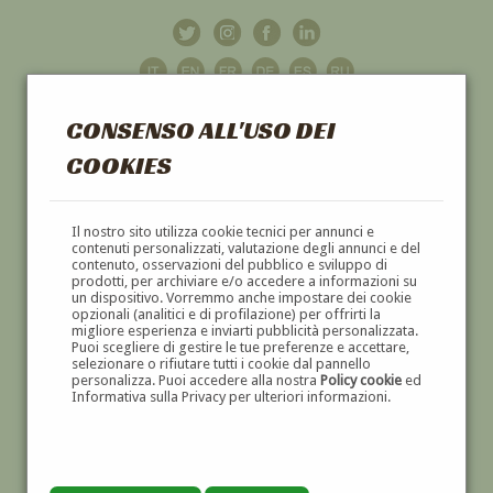
CONSENSO ALL'USO DEI
COOKIES
GALLERIA
D'ARTE
Il nostro sito utilizza cookie tecnici per annunci e
contenuti personalizzati, valutazione degli annunci e del
contenuto, osservazioni del pubblico e sviluppo di
DIPINTI E SCULTURE '800 E '900
prodotti, per archiviare e/o accedere a informazioni su
un dispositivo. Vorremmo anche impostare dei cookie
opzionali (analitici e di profilazione) per offrirti la
migliore esperienza e inviarti pubblicità personalizzata.
Puoi scegliere di gestire le tue preferenze e accettare,
selezionare o rifiutare tutti i cookie dal pannello
personalizza. Puoi accedere alla nostra
Policy cookie
ed
Informativa sulla Privacy per ulteriori informazioni.