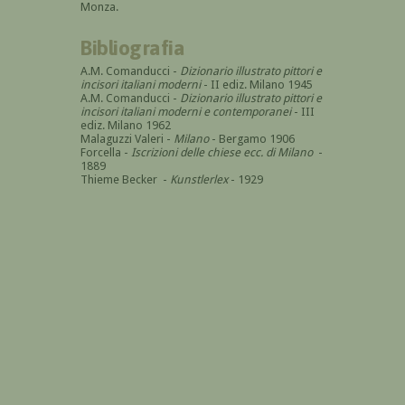
Monza.
Bibliografia
A.M. Comanducci -
Dizionario illustrato pittori e
incisori italiani moderni
- II ediz. Milano 1945
A.M. Comanducci -
Dizionario illustrato pittori e
incisori italiani moderni e contemporanei
- III
ediz. Milano 1962
Malaguzzi Valeri -
Milano
- Bergamo 1906
Forcella -
Iscrizioni delle chiese ecc. di Milano
-
1889
Thieme Becker -
Kunstlerlex
- 1929