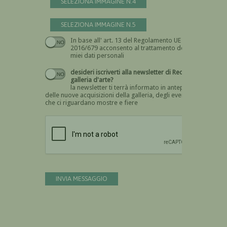
SELEZIONA IMMAGINE N.4
SELEZIONA IMMAGINE N.5
In base all' art. 13 del Regolamento UE n.
Devi dare il consenso
2016/679 acconsento al trattamento dei
miei dati personali
desideri iscriverti alla newsletter di Recta
galleria d'arte?
la newsletter ti terrà informato in anteprima
delle nuove acquisizioni della galleria, degli eventi
che ci riguardano mostre e fiere
Devi confermare di essere umano
INVIA MESSAGGIO