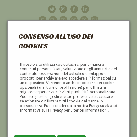
CONSENSO ALL'USO DEI
COOKIES
GALLERIA
D'ARTE
Il nostro sito utilizza cookie tecnici per annunci e
contenuti personalizzati, valutazione degli annunci e del
contenuto, osservazioni del pubblico e sviluppo di
DIPINTI E SCULTURE '800 E '900
prodotti, per archiviare e/o accedere a informazioni su
un dispositivo. Vorremmo anche impostare dei cookie
opzionali (analitici e di profilazione) per offrirti la
migliore esperienza e inviarti pubblicità personalizzata.
Puoi scegliere di gestire le tue preferenze e accettare,
selezionare o rifiutare tutti i cookie dal pannello
personalizza. Puoi accedere alla nostra
Policy cookie
ed
Informativa sulla Privacy per ulteriori informazioni.