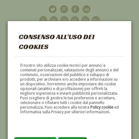
CONSENSO ALL'USO DEI
COOKIES
GALLERIA
D'ARTE
Il nostro sito utilizza cookie tecnici per annunci e
contenuti personalizzati, valutazione degli annunci e del
contenuto, osservazioni del pubblico e sviluppo di
DIPINTI E SCULTURE '800 E '900
prodotti, per archiviare e/o accedere a informazioni su
un dispositivo. Vorremmo anche impostare dei cookie
opzionali (analitici e di profilazione) per offrirti la
migliore esperienza e inviarti pubblicità personalizzata.
Puoi scegliere di gestire le tue preferenze e accettare,
selezionare o rifiutare tutti i cookie dal pannello
personalizza. Puoi accedere alla nostra
Policy cookie
ed
Informativa sulla Privacy per ulteriori informazioni.