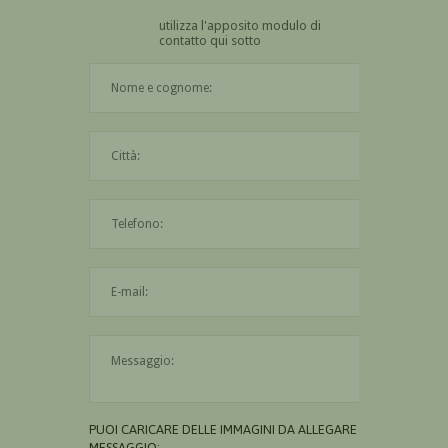
utilizza l'apposito modulo di
contatto qui sotto
Il nome è obbligatorio
La città è obbligatoria
L'indirizzo mail non è valido
Il messaggio è obbligatorio
PUOI CARICARE DELLE IMMAGINI DA ALLEGARE AL
MESSAGGIO: