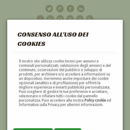
CONSENSO ALL'USO DEI
COOKIES
GALLERIA
D'ARTE
Il nostro sito utilizza cookie tecnici per annunci e
contenuti personalizzati, valutazione degli annunci e del
contenuto, osservazioni del pubblico e sviluppo di
DIPINTI E SCULTURE '800 E '900
prodotti, per archiviare e/o accedere a informazioni su
un dispositivo. Vorremmo anche impostare dei cookie
opzionali (analitici e di profilazione) per offrirti la
migliore esperienza e inviarti pubblicità personalizzata.
Puoi scegliere di gestire le tue preferenze e accettare,
selezionare o rifiutare tutti i cookie dal pannello
personalizza. Puoi accedere alla nostra
Policy cookie
ed
Informativa sulla Privacy per ulteriori informazioni.