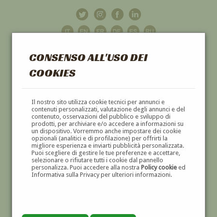
CONSENSO ALL'USO DEI
COOKIES
GALLERIA
D'ARTE
Il nostro sito utilizza cookie tecnici per annunci e
contenuti personalizzati, valutazione degli annunci e del
contenuto, osservazioni del pubblico e sviluppo di
DIPINTI E SCULTURE '800 E '900
prodotti, per archiviare e/o accedere a informazioni su
un dispositivo. Vorremmo anche impostare dei cookie
opzionali (analitici e di profilazione) per offrirti la
migliore esperienza e inviarti pubblicità personalizzata.
Puoi scegliere di gestire le tue preferenze e accettare,
selezionare o rifiutare tutti i cookie dal pannello
personalizza. Puoi accedere alla nostra
Policy cookie
ed
Informativa sulla Privacy per ulteriori informazioni.