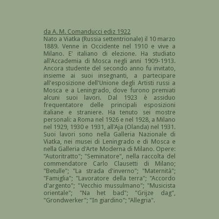
da A. M. Comanducci ediz 1922
Nato a Viatka (Russia settentrionale) il 10 marzo
1889. Venne in Occidente nel 1910 e vive a
Milano. E' italiano di elezione. Ha studiato
all'Accademia di Mosca negli anni 1909-1913.
Ancora studente del secondo anno fu invitato,
insieme ai suoi insegnanti, a partecipare
all'esposizione dell'Unione degli Artisti russi a
Mosca e a Leningrado, dove furono premiati
alcuni suoi lavori. Dal 1923 è assiduo
frequentatore delle principali esposizioni
italiane e straniere. Ha tenuto sei mostre
personali: a Roma nel 1926 e nel 1928, a Milano
nel 1929, 1930 e 1931, all'Aja (Olanda) nel 1931.
Suoi lavori sono nella Galleria Nazionale di
Viatka, nei musei di Leningrado e di Mosca e
nella Galleria d'Arte Moderna di Milano. Opere:
"Autoritratto"; "Seminatore", nella raccolta del
commendatore Carlo Clausetti di Milano;
"Betulle"; "La strada d'inverno"; "Maternità";
"Famiglia"; "Lavoratore della terra"; "Accordo
d'argento"; "Vecchio mussulmano"; "Musicista
orientale"; "Na het bad"; "Grijze dag",
"Grondwerker"; "In giardino"; "Allegria".