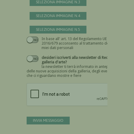
SELEZIONA IMMAGINE N.3
SELEZIONA IMMAGINE N.4
SELEZIONA IMMAGINE N.5
In base all' art. 13 del Regolamento UE n.
Devi dare il consenso
2016/679 acconsento al trattamento dei
miei dati personali
desideri iscriverti alla newsletter di Recta
galleria d'arte?
la newsletter ti terrà informato in anteprima
delle nuove acquisizioni della galleria, degli eventi
che ci riguardano mostre e fiere
Devi confermare di essere umano
INVIA MESSAGGIO