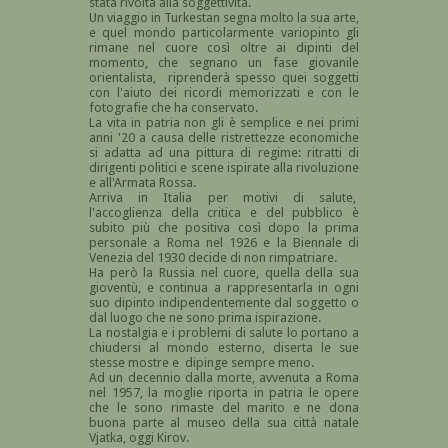
stata rivolta alla soggettività.
Un viaggio in Turkestan segna molto la sua arte,
e quel mondo particolarmente variopinto gli
rimane nel cuore così oltre ai dipinti del
momento, che segnano un fase giovanile
orientalista, riprenderà spesso quei soggetti
con l'aiuto dei ricordi memorizzati e con le
fotografie che ha conservato.
La vita in patria non gli è semplice e nei primi
anni '20 a causa delle ristrettezze economiche
si adatta ad una pittura di regime: ritratti di
dirigenti politici e scene ispirate alla rivoluzione
e all'Armata Rossa.
Arriva in Italia per motivi di salute,
l'accoglienza della critica e del pubblico è
subito più che positiva così dopo la prima
personale a Roma nel 1926 e la Biennale di
Venezia del 1930 decide di non rimpatriare.
Ha però la Russia nel cuore, quella della sua
gioventù, e continua a rappresentarla in ogni
suo dipinto indipendentemente dal soggetto o
dal luogo che ne sono prima ispirazione.
La nostalgia e i problemi di salute lo portano a
chiudersi al mondo esterno, diserta le sue
stesse mostre e dipinge sempre meno.
Ad un decennio dalla morte, avvenuta a Roma
nel 1957, la moglie riporta in patria le opere
che le sono rimaste del marito e ne dona
buona parte al museo della sua città natale
Vjatka, oggi Kirov.