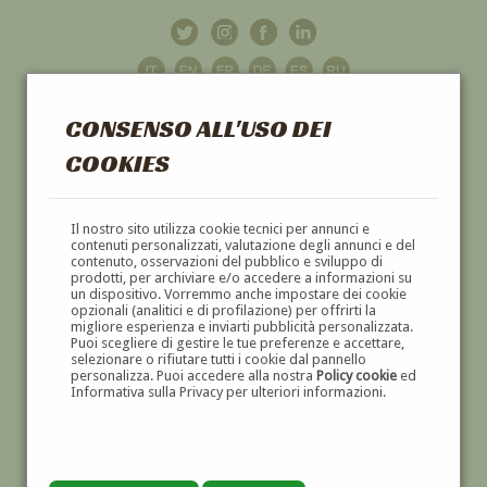
CONSENSO ALL'USO DEI
COOKIES
GALLERIA
D'ARTE
Il nostro sito utilizza cookie tecnici per annunci e
contenuti personalizzati, valutazione degli annunci e del
contenuto, osservazioni del pubblico e sviluppo di
DIPINTI E SCULTURE '800 E '900
prodotti, per archiviare e/o accedere a informazioni su
un dispositivo. Vorremmo anche impostare dei cookie
opzionali (analitici e di profilazione) per offrirti la
migliore esperienza e inviarti pubblicità personalizzata.
Puoi scegliere di gestire le tue preferenze e accettare,
selezionare o rifiutare tutti i cookie dal pannello
personalizza. Puoi accedere alla nostra
Policy cookie
ed
Informativa sulla Privacy per ulteriori informazioni.