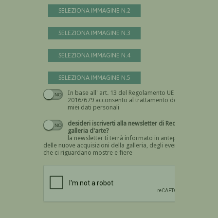
SELEZIONA IMMAGINE N.2
SELEZIONA IMMAGINE N.3
SELEZIONA IMMAGINE N.4
SELEZIONA IMMAGINE N.5
In base all' art. 13 del Regolamento UE n.
Devi dare il consenso
2016/679 acconsento al trattamento dei
miei dati personali
desideri iscriverti alla newsletter di Recta
galleria d'arte?
la newsletter ti terrà informato in anteprima
delle nuove acquisizioni della galleria, degli eventi
che ci riguardano mostre e fiere
Devi confermare di essere umano