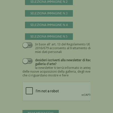
SELEZIONA IMMAGINE N.2
SELEZIONA IMMAGINE N.3
SELEZIONA IMMAGINE N.4
SELEZIONA IMMAGINE N.5
In base all' art. 13 del Regolamento UE n.
Devi dare il consenso
2016/679 acconsento al trattamento dei
miei dati personali
desideri iscriverti alla newsletter di Recta
galleria d'arte?
la newsletter ti terrà informato in anteprima
delle nuove acquisizioni della galleria, degli eventi
che ci riguardano mostre e fiere
Devi confermare di essere umano