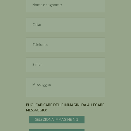
Il nome è obbligatorio
La città è obbligatoria
L'indirizzo mail non è valido
Il messaggio è obbligatorio
PUOI CARICARE DELLE IMMAGINI DA ALLEGARE AL
MESSAGGIO:
SELEZIONA IMMAGINE N.1