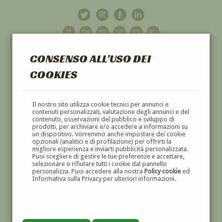
CONSENSO ALL'USO DEI
COOKIES
GALLERIA
D'ARTE
Il nostro sito utilizza cookie tecnici per annunci e
contenuti personalizzati, valutazione degli annunci e del
contenuto, osservazioni del pubblico e sviluppo di
DIPINTI E SCULTURE '800 E '900
prodotti, per archiviare e/o accedere a informazioni su
un dispositivo. Vorremmo anche impostare dei cookie
opzionali (analitici e di profilazione) per offrirti la
migliore esperienza e inviarti pubblicità personalizzata.
Puoi scegliere di gestire le tue preferenze e accettare,
selezionare o rifiutare tutti i cookie dal pannello
personalizza. Puoi accedere alla nostra
Policy cookie
ed
Informativa sulla Privacy per ulteriori informazioni.