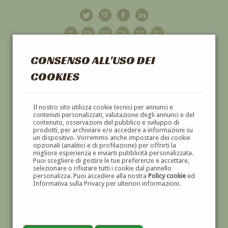
CONSENSO ALL'USO DEI
COOKIES
GALLERIA
D'ARTE
Il nostro sito utilizza cookie tecnici per annunci e
contenuti personalizzati, valutazione degli annunci e del
contenuto, osservazioni del pubblico e sviluppo di
DIPINTI E SCULTURE '800 E '900
prodotti, per archiviare e/o accedere a informazioni su
un dispositivo. Vorremmo anche impostare dei cookie
opzionali (analitici e di profilazione) per offrirti la
migliore esperienza e inviarti pubblicità personalizzata.
Puoi scegliere di gestire le tue preferenze e accettare,
selezionare o rifiutare tutti i cookie dal pannello
personalizza. Puoi accedere alla nostra
Policy cookie
ed
Informativa sulla Privacy per ulteriori informazioni.