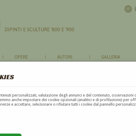
DIPINTI E SCULTURE '800 E '900
OPERE
AUTORI
GALLERIA
KIES
contenuti personalizzati, valutazione degli annunci e del contenuto, osservazioni 
mmo anche impostare dei cookie opzionali (analitici e di profilazione) per offrir
erenze e accettare, selezionare o rifiutare tutti i cookie dal pannello personali