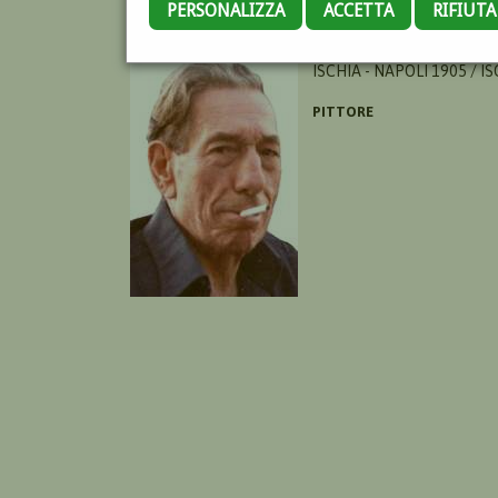
PERSONALIZZA
ACCETTA
RIFIUT
FUNICIELLO VINCENZO
ISCHIA - NAPOLI 1905 / I
PITTORE