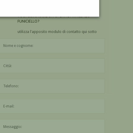
FUNICIELLO?
VUOI
COMPRARE
UN'OPERA DI VINCENZO
FUNICIELLO?
utilizza l'apposito modulo di contatto qui sotto
Il nome è obbligatorio
La città è obbligatoria
L'indirizzo mail non è valido
Il messaggio è obbligatorio