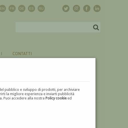
CONTATTI
del pubblico e sviluppo di prodotti, per archiviare
ti la migliore esperienza e inviarti pubblicità
zza. Puoi accedere alla nostra
Policy cookie
ed
VUOI
VENDERE
UN'OPERA DI VINCENZO