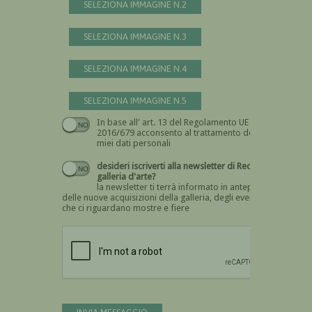
SELEZIONA IMMAGINE N.2
SELEZIONA IMMAGINE N.3
SELEZIONA IMMAGINE N.4
SELEZIONA IMMAGINE N.5
In base all' art. 13 del Regolamento UE n.
Devi dare il consenso
2016/679 acconsento al trattamento dei
miei dati personali
desideri iscriverti alla newsletter di Recta
galleria d'arte?
la newsletter ti terrà informato in anteprima
delle nuove acquisizioni della galleria, degli eventi
che ci riguardano mostre e fiere
Devi confermare di essere umano