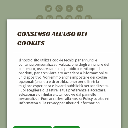
CONSENSO ALL'USO DEI
COOKIES
GALLERIA
D'ARTE
Il nostro sito utilizza cookie tecnici per annunci e
contenuti personalizzati, valutazione degli annunci e del
contenuto, osservazioni del pubblico e sviluppo di
DIPINTI E SCULTURE '800 E '900
prodotti, per archiviare e/o accedere a informazioni su
un dispositivo. Vorremmo anche impostare dei cookie
opzionali (analitici e di profilazione) per offrirti la
migliore esperienza e inviarti pubblicità personalizzata.
Puoi scegliere di gestire le tue preferenze e accettare,
selezionare o rifiutare tutti i cookie dal pannello
personalizza. Puoi accedere alla nostra
Policy cookie
ed
Informativa sulla Privacy per ulteriori informazioni.