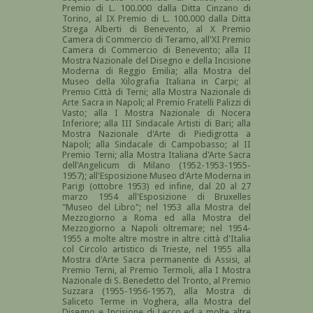
Premio di L. 100.000 dalla Ditta Cinzano di
Torino, al IX Premio di L. 100.000 dalla Ditta
Strega Alberti di Benevento, al X Premio
Camera di Commercio di Teramo, all'XI Premio
Camera di Commercio di Benevento; alla II
Mostra Nazionale del Disegno e della Incisione
Moderna di Reggio Emilia; alla Mostra del
Museo della Xilografia Italiana in Carpi; al
Premio Città di Terni; alla Mostra Nazionale di
Arte Sacra in Napoli; al Premio Fratelli Palizzi di
Vasto; alla I Mostra Nazionale di Nocera
Inferiore; alla III Sindacale Artisti di Bari; alla
Mostra Nazionale d'Arte di Piedigrotta a
Napoli; alla Sindacale di Campobasso; al II
Premio Terni; alla Mostra Italiana d'Arte Sacra
dell'Angelicum di Milano (1952-1953-1955-
1957); all'Esposizione Museo d'Arte Moderna in
Parigi (ottobre 1953) ed infine, dal 20 al 27
marzo 1954 all'Esposizione di Bruxelles
"Museo del Libro"; nel 1953 alla Mostra del
Mezzogiorno a Roma ed alla Mostra del
Mezzogiorno a Napoli oltremare; nel 1954-
1955 a molte altre mostre in altre città d'Italia
col Circolo artistico di Trieste, nel 1955 alla
Mostra d'Arte Sacra permanente di Assisi, al
Premio Terni, al Premio Termoli, alla I Mostra
Nazionale di S. Benedetto del Tronto, al Premio
Suzzara (1955-1956-1957), alla Mostra di
Saliceto Terme in Voghera, alla Mostra del
Disegno e Incisione di Lecco ed a molte altre