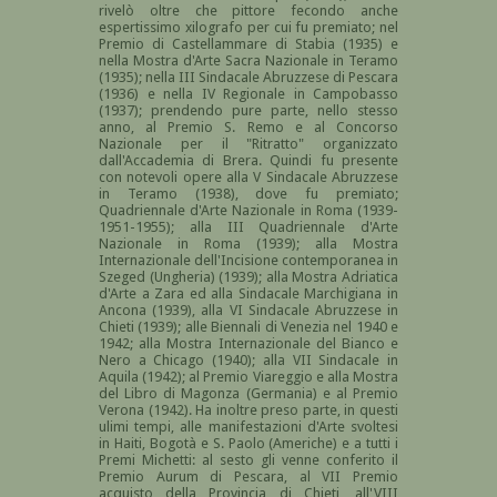
rivelò oltre che pittore fecondo anche
espertissimo xilografo per cui fu premiato; nel
Premio di Castellammare di Stabia (1935) e
nella Mostra d'Arte Sacra Nazionale in Teramo
(1935); nella III Sindacale Abruzzese di Pescara
(1936) e nella IV Regionale in Campobasso
(1937); prendendo pure parte, nello stesso
anno, al Premio S. Remo e al Concorso
Nazionale per il "Ritratto" organizzato
dall'Accademia di Brera. Quindi fu presente
con notevoli opere alla V Sindacale Abruzzese
in Teramo (1938), dove fu premiato;
Quadriennale d'Arte Nazionale in Roma (1939-
1951-1955); alla III Quadriennale d'Arte
Nazionale in Roma (1939); alla Mostra
Internazionale dell'Incisione contemporanea in
Szeged (Ungheria) (1939); alla Mostra Adriatica
d'Arte a Zara ed alla Sindacale Marchigiana in
Ancona (1939), alla VI Sindacale Abruzzese in
Chieti (1939); alle Biennali di Venezia nel 1940 e
1942; alla Mostra Internazionale del Bianco e
Nero a Chicago (1940); alla VII Sindacale in
Aquila (1942); al Premio Viareggio e alla Mostra
del Libro di Magonza (Germania) e al Premio
Verona (1942). Ha inoltre preso parte, in questi
ulimi tempi, alle manifestazioni d'Arte svoltesi
in Haiti, Bogotà e S. Paolo (Americhe) e a tutti i
Premi Michetti: al sesto gli venne conferito il
Premio Aurum di Pescara, al VII Premio
acquisto della Provincia di Chieti, all'VIII