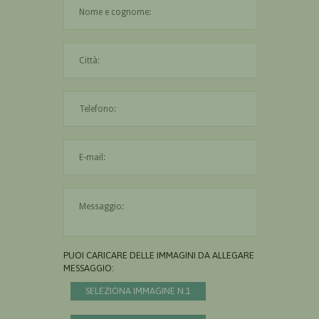
Il nome è obbligatorio
La città è obbligatoria
L'indirizzo mail non è valido
Il messaggio è obbligatorio
PUOI CARICARE DELLE IMMAGINI DA ALLEGARE AL
MESSAGGIO:
SELEZIONA IMMAGINE N.1