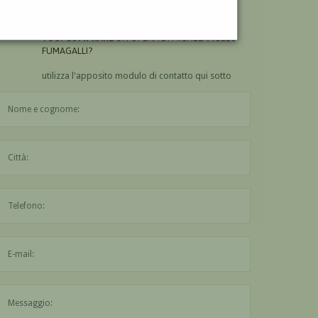
FUMAGALLI?
VUOI
COMPRARE
UN'OPERA DI MICHELANGELO
FUMAGALLI?
utilizza l'apposito modulo di contatto qui sotto
Il nome è obbligatorio
La città è obbligatoria
L'indirizzo mail non è valido
Il messaggio è obbligatorio