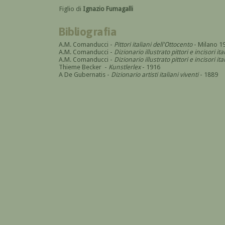
Figlio di
Ignazio Fumagalli
Bibliografia
A.M. Comanducci -
Pittori italiani dell'Ottocento
- Milano 1
A.M. Comanducci -
Dizionario illustrato pittori e incisori it
A.M. Comanducci -
Dizionario illustrato pittori e incisori 
Thieme Becker -
Kunstlerlex
- 1916
A De Gubernatis -
Dizionario artisti italiani viventi
- 1889