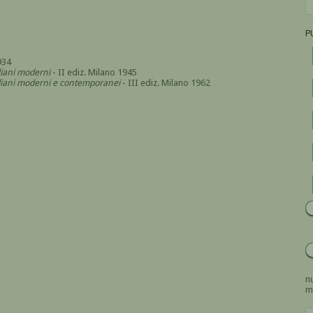
P
934
aliani moderni
- II ediz. Milano 1945
italiani moderni e contemporanei
- III ediz. Milano 1962
nu
m