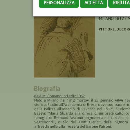
PERSONALIZZA
ACCETTA
RIFIUT
FUMAGALLI MIC
MILANO 1812 / 
PITTORE, DECOR
Biografia
da A.M. Comanducci ediz 1962
Nato a Milano nel 1812 mortovi il 25 gennaio
1876
188
storico. Studiò all'Accademia di Brera, dove suo padre rico
della Palizza all'assedio di Ravenna nel 1512"; "Colomb
Basevi; "Maria Stuarda alla difesa di un prete cattolic
famiglia di Bernabò Visconti prigioniera nel castello di
Segrebondi", quello del "Dott. Clerici", della "Signora
affreschi nella villa Tessera del barone Patroni.