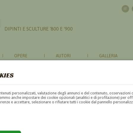
DIPINTI E SCULTURE '800 E '900
OPERE
AUTORI
GALLERIA
KIES
contenuti personalizzati, valutazione degli annunci e del contenuto, osservazioni 
mmo anche impostare dei cookie opzionali (analitici e di profilazione) per offrir
erenze e accettare, selezionare o rifiutare tutti i cookie dal pannello personali