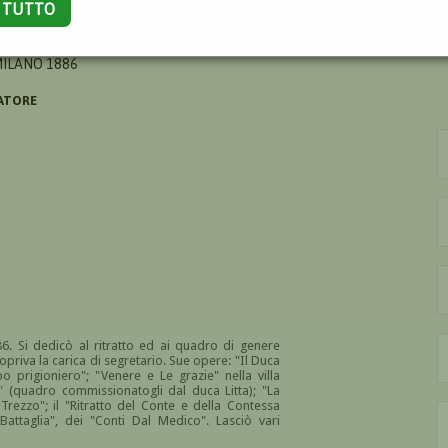
A TUTTO
HELANGELO
MILANO 1886
ATORE
6. Si dedicò al ritratto ed ai quadro di genere
priva la carica di segretario. Sue opere: "Il Duca
o prigioniero"; "Venere e Le grazie" nella villa
o" (quadro commissionatogli dal duca Litta); "La
 Trezzo"; il "Ritratto del Conte e della Contessa
 Battaglia", dei "Conti Dal Medico". Lasciò vari