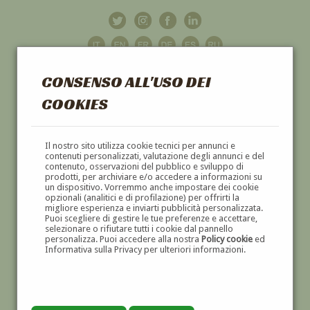
CONSENSO ALL'USO DEI
COOKIES
GALLERIA
D'ARTE
Il nostro sito utilizza cookie tecnici per annunci e
contenuti personalizzati, valutazione degli annunci e del
contenuto, osservazioni del pubblico e sviluppo di
DIPINTI E SCULTURE '800 E '900
prodotti, per archiviare e/o accedere a informazioni su
un dispositivo. Vorremmo anche impostare dei cookie
opzionali (analitici e di profilazione) per offrirti la
migliore esperienza e inviarti pubblicità personalizzata.
Puoi scegliere di gestire le tue preferenze e accettare,
selezionare o rifiutare tutti i cookie dal pannello
personalizza. Puoi accedere alla nostra
Policy cookie
ed
Informativa sulla Privacy per ulteriori informazioni.