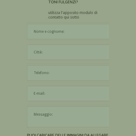
TONI FULGENZI?
utilizza l'apposito modulo di
contatto qui sotto
Il nome è obbligatorio
La città è obbligatoria
L'indirizzo mail non è valido
Il messaggio è obbligatorio
PUOI CARICARE DELLE IMMAGINI DA ALLEGARE AL