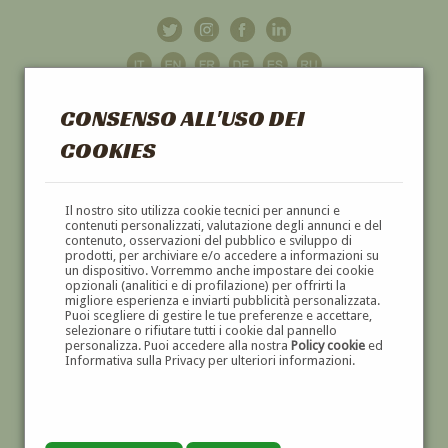
CONSENSO ALL'USO DEI
COOKIES
GALLERIA
D'ARTE
Il nostro sito utilizza cookie tecnici per annunci e
contenuti personalizzati, valutazione degli annunci e del
contenuto, osservazioni del pubblico e sviluppo di
DIPINTI E SCULTURE '800 E '900
prodotti, per archiviare e/o accedere a informazioni su
un dispositivo. Vorremmo anche impostare dei cookie
opzionali (analitici e di profilazione) per offrirti la
migliore esperienza e inviarti pubblicità personalizzata.
Puoi scegliere di gestire le tue preferenze e accettare,
selezionare o rifiutare tutti i cookie dal pannello
personalizza. Puoi accedere alla nostra
Policy cookie
ed
Informativa sulla Privacy per ulteriori informazioni.