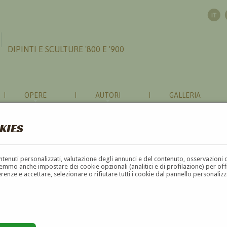
DIPINTI E SCULTURE '800 E '900
OPERE
AUTORI
GALLERIA
KIES
contenuti personalizzati, valutazione degli annunci e del contenuto, osservazioni 
mmo anche impostare dei cookie opzionali (analitici e di profilazione) per offrir
erenze e accettare, selezionare o rifiutare tutti i cookie dal pannello personali