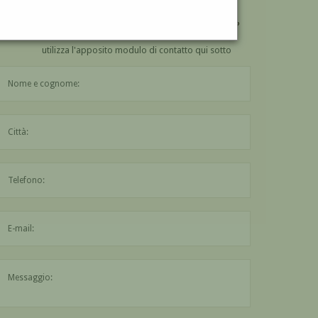
VUOI
COMPRARE
UN'OPERA DI LIVIO FUGAZZA?
utilizza l'apposito modulo di contatto qui sotto
Il nome è obbligatorio
La città è obbligatoria
L'indirizzo mail non è valido
Il messaggio è obbligatorio