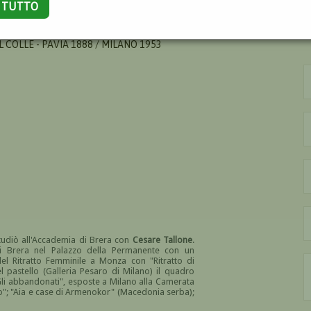
A TUTTO
 COLLE - PAVIA 1888 / MILANO 1953
tudiò all'Accademia di Brera con
Cesare Tallone
.
di Brera nel Palazzo della Permanente con un
del Ritratto Femminile a Monza con "Ritratto di
 pastello (Galleria Pesaro di Milano) il quadro
Gli abbandonati", esposte a Milano alla Camerata
eto"; "Aia e case di Armenokor" (Macedonia serba);