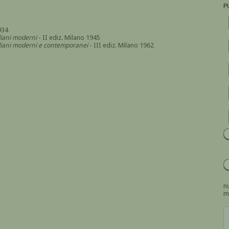
P
934
aliani moderni
- II ediz. Milano 1945
italiani moderni e contemporanei
- III ediz. Milano 1962
nu
m