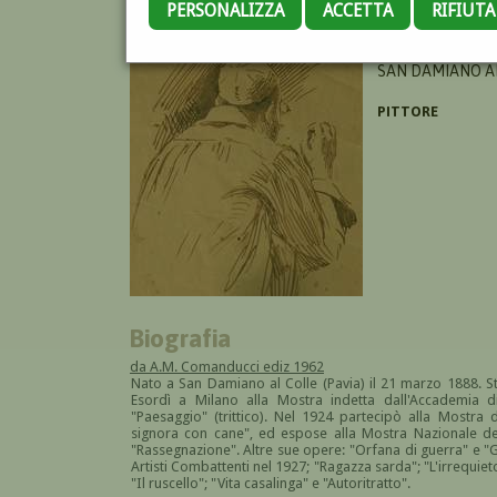
PERSONALIZZA
ACCETTA
RIFIUT
FUGAZZA LIVIO
SAN DAMIANO AL
PITTORE
Biografia
da A.M. Comanducci ediz 1962
Nato a San Damiano al Colle (Pavia) il 21 marzo 1888. S
Esordì a Milano alla Mostra indetta dall'Accademia 
"Paesaggio" (trittico). Nel 1924 partecipò alla Mostra 
signora con cane", ed espose alla Mostra Nazionale del
"Rassegnazione". Altre sue opere: "Orfana di guerra" e "
Artisti Combattenti nel 1927; "Ragazza sarda"; "L'irrequi
"Il ruscello"; "Vita casalinga" e "Autoritratto".