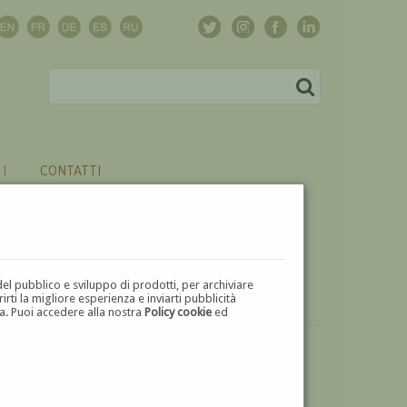
CONTATTI
del pubblico e sviluppo di prodotti, per archiviare
ti la migliore esperienza e inviarti pubblicità
zza. Puoi accedere alla nostra
Policy cookie
ed
VUOI
VENDERE
UN'OPERA DI LIVIO FUGAZZA?