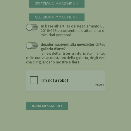
SELEZIONA IMMAGINE N.4
SELEZIONA IMMAGINE N.5
In base all' art. 13 del Regolamento UE n.
Devi dare il consenso
2016/679 acconsento al trattamento dei
miei dati personali
desideri iscriverti alla newsletter di Recta
galleria d'arte?
la newsletter ti terrà informato in anteprima
delle nuove acquisizioni della galleria, degli eventi
che ci riguardano mostre e fiere
Devi confermare di essere umano
INVIA MESSAGGIO