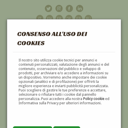
CONSENSO ALL'USO DEI
COOKIES
GALLERIA
D'ARTE
Il nostro sito utilizza cookie tecnici per annunci e
contenuti personalizzati, valutazione degli annunci e del
contenuto, osservazioni del pubblico e sviluppo di
DIPINTI E SCULTURE '800 E '900
prodotti, per archiviare e/o accedere a informazioni su
un dispositivo. Vorremmo anche impostare dei cookie
opzionali (analitici e di profilazione) per offrirti la
migliore esperienza e inviarti pubblicità personalizzata.
Puoi scegliere di gestire le tue preferenze e accettare,
selezionare o rifiutare tutti i cookie dal pannello
personalizza. Puoi accedere alla nostra
Policy cookie
ed
Informativa sulla Privacy per ulteriori informazioni.