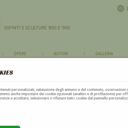
DIPINTI E SCULTURE '800 E '900
OPERE
AUTORI
GALLERIA
KIES
contenuti personalizzati, valutazione degli annunci e del contenuto, osservazioni 
mmo anche impostare dei cookie opzionali (analitici e di profilazione) per offrir
erenze e accettare, selezionare o rifiutare tutti i cookie dal pannello personali