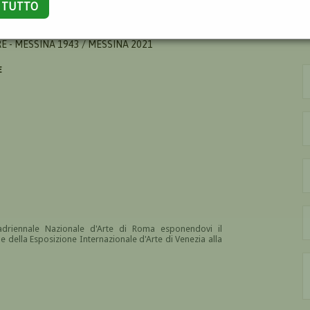
A TUTTO
E - MESSINA 1943 / MESSINA 2021
E
driennale Nazionale d'Arte di Roma esponendovi il
ne della Esposizione Internazionale d'Arte di Venezia alla