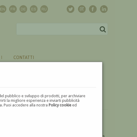
CONTATTI
del pubblico e sviluppo di prodotti, per archiviare
ti la migliore esperienza e inviarti pubblicità
zza. Puoi accedere alla nostra
Policy cookie
ed
VUOI
VENDERE
UN'OPERA DI ANTONIO FREILES?