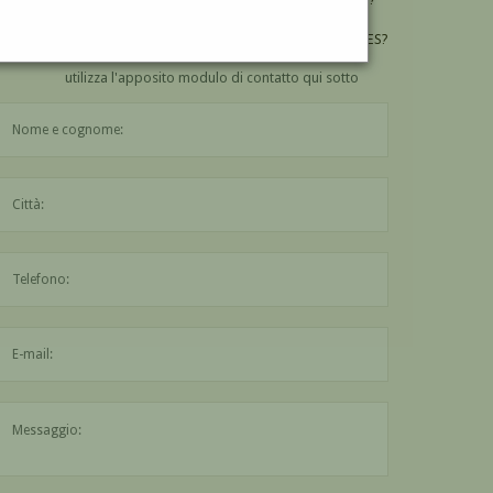
VUOI
COMPRARE
UN'OPERA DI ANTONIO FREILES?
utilizza l'apposito modulo di contatto qui sotto
Il nome è obbligatorio
La città è obbligatoria
L'indirizzo mail non è valido
Il messaggio è obbligatorio