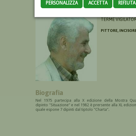
PERSONALIZZA
ACCETTA
RIFIUT
FREILES ANTONIO
TERME VIGILATOR
PITTORE, INCISOR
Biografia
Nel 1975 partecipa alla
X edizione della Mostra Qua
dipinto "Situazione" e nel 1982 è prersente alla XL edizio
quale espone 7 dipinti dal tiptolo "Charta".