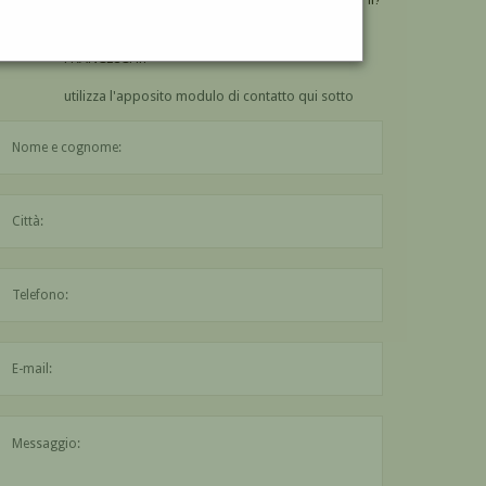
VUOI
COMPRARE
UN'OPERA DI EMILIO
FRANCESCHI?
utilizza l'apposito modulo di contatto qui sotto
Il nome è obbligatorio
La città è obbligatoria
L'indirizzo mail non è valido
Il messaggio è obbligatorio