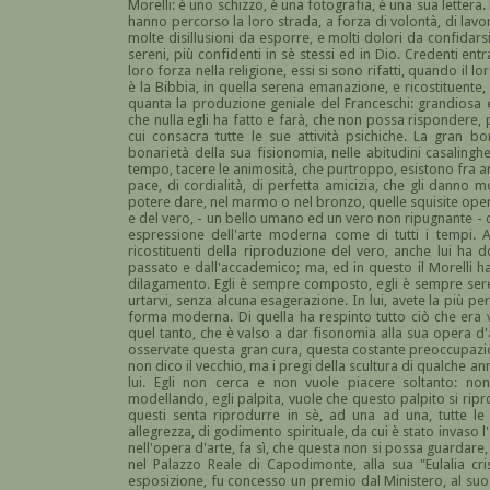
Morelli: è uno schizzo, è una fotografia, è una sua lette
hanno percorso la loro strada, a forza di volontà, di lav
molte disillusioni da esporre, e molti dolori da confidar
sereni, più confidenti in sè stessi ed in Dio. Credenti en
loro forza nella religione, essi si sono rifatti, quando il 
è la Bibbia, in quella serena emanazione, e ricostituente, ch
quanta la produzione geniale del Franceschi: grandiosa e s
che nulla egli ha fatto e farà, che non possa rispondere, 
cui consacra tutte le sue attività psichiche. La gran bon
bonarietà della sua fisionomia, nelle abitudini casalingh
tempo, tacere le animosità, che purtroppo, esistono fra art
pace, di cordialità, di perfetta amicizia, che gli danno 
potere dare, nel marmo o nel bronzo, quelle squisite oper
e del vero, - un bello umano ed un vero non ripugnante - c
espressione dell'arte moderna come di tutti i tempi. A
ricostituenti della riproduzione del vero, anche lui ha 
passato e dall'accademico; ma, ed in questo il Morelli ha
dilagamento. Egli è sempre composto, egli è sempre sere
urtarvi, senza alcuna esagerazione. In lui, avete la più pe
forma moderna. Di quella ha respinto tutto ciò che era vo
quel tanto, che è valso a dar fisonomia alla sua opera d'ar
osservate questa gran cura, questa costante preoccupazione
non dico il vecchio, ma i pregi della scultura di qualche anno
lui. Egli non cerca e non vuole piacere soltanto: no
modellando, egli palpita, vuole che questo palpito si ripr
questi senta riprodurre in sè, ad una ad una, tutte le
allegrezza, di godimento spirituale, da cui è stato invaso 
nell'opera d'arte, fa sì, che questa non si possa guardare,
nel Palazzo Reale di Capodimonte, alla sua "Eulalia cri
esposizione, fu concesso un premio dal Ministero, al suo