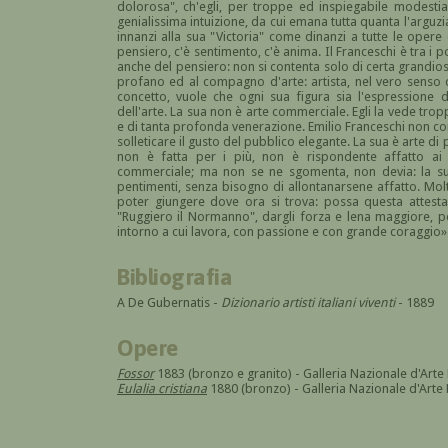
dolorosa", ch'egli, per troppe ed inspiegabile modestia,
genialissima intuizione, da cui emana tutta quanta l'arguzia
innanzi alla sua "Victoria" come dinanzi a tutte le opere 
pensiero, c'è sentimento, c'è anima. Il Franceschi è tra i po
anche del pensiero: non si contenta solo di certa grandiosi
profano ed al compagno d'arte: artista, nel vero senso 
concetto, vuole che ogni sua figura sia l'espressione
dell'arte. La sua non è arte commerciale. Egli la vede tropp
e di tanta profonda venerazione. Emilio Franceschi non compr
solleticare il gusto del pubblico elegante. La sua è arte di
non è fatta per i più, non è rispondente affatto a
commerciale; ma non se ne sgomenta, non devia: la sua
pentimenti, senza bisogno di allontanarsene affatto. Mol
poter giungere dove ora si trova: possa questa attesta
"Ruggiero il Normanno", dargli forza e lena maggiore, 
intorno a cui lavora, con passione e con grande coraggio»
Bibliografia
A De Gubernatis -
Dizionario artisti italiani viventi
- 1889
Opere
Fossor
1883 (bronzo e granito) - Galleria Nazionale d'Ar
Eulalia cristiana
1880 (bronzo) - Galleria Nazionale d'Art