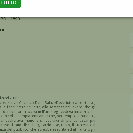
A TUTTO
O
APOLI 1890
ER
iventi - 1889
così scrive Vincenzo Della Sala: «Deve tutto a sè stesso,
lla fede intera nell'arte, alla sostanza nel lavoro, che gli
 dai suoi primi passi nell'arte, egli vedeva innanzi a se,
ne. Non ebbe compiacenti amici che, per tempo, sonassero,
si chiaccherava meno e si lavorava di più ed assai più
 Nè si può dire che gli arridesse, tosto, il successo. Il
erenza del pubblico, che avrebbe esaurita ed affranta ogni