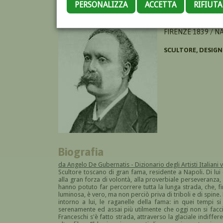
PERSONALIZZA
ACCETTA
RIFIUT
FRANCESCHI EMILI
FIRENZE 1839 / N
SCULTORE, DESIGN
Biografia
da Angelo De Gubernatis - Dizionario degli Artisti Italiani v
Scultore toscano di gran fama, residente a Napoli. Di lui 
alla gran forza di volontà, alla proverbiale perseveranza, a
hanno potuto far percorrere tutta la lunga strada, che, fin
luminosa, è vero, ma non perciò priva di triboli e di spi
intorno a lui, le raganelle della fama: in quei tempi 
serenamente ed assai più utilmente che oggi non si faccia.
Franceschi s'è fatto strada, attraverso la glaciale indiff