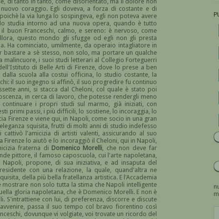
e, di tanto in tanto, come disorientato, ma il dolore non
e nuovo coraggio. Egli doveva, a forza di costante e di
P
 poichè la via lunga lo sospingeva, egli non poteva avere
do studia intorno ad una nuova opera, quando è tutto
ù il buon Franceschi, calmo, e sereno: è nervoso, come
 allora, questo mondo gli sfugge od egli non gli presta
ma. Ha cominciato, umilmente, da operaio intagliatore in
er bastare a sè stesso, non solo, ma portare un qualche
 malincuore, i suoi studi letterari al Collegio Forteguerri
ell'Istituto di Belle Arti di Firenze, dove lo prese a ben
 dalla scuola alla costui officina, lo studio costante, la
i: il suo ingegno si affinò, il suo progredire fu continuo
sette anni, si stacca dal Cheloni, col quale è stato poi
onoscenza, in cerca di lavoro, che potesse rendergli meno
continuare i propri studi sul marmo, già iniziati, con
 primi passi, i più difficili, lo sostiene, lo incoraggia, lo
scia Firenze e viene qui, in Napoli, come socio in una gran
eleganza squisita, frutti di molti anni di studio indefesso
 cattivò l'amicizia di artisti valenti, assicurando al suo
Firenze lo aiutò e lo incoraggiò il Cheloni, qui in Napoli,
micizia fraterna di
Domenico Morelli
, che non deve far
rande pittore, il famoso caposcuola, cui l'arte napoletana,
 Napoli, propone, di sua iniziativa, e ad insaputa del
residente con una relazione, la quale, quand'altra ne
quisita, della più bella fratellanza artistica. E l'Accademia
le mostrare non solo tutta la stima che Napoli intelligente
nu
uella gloria napoletana, che è Domenico Morelli. E non è
m
i. S'intrattiene con lui, di preferenza, discorre e discute
avvenire, passa il suo tempo col bravo fiorentino così
nceschi, dovunque vi volgiate, voi trovate un ricordo del