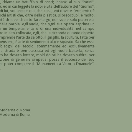
 chiama un batuffolo di cenci; innanzi al suo "Parini",
, ed in cui leggete la nobile vita dell'autore del "Giorno",
di lui, voi sentite qualche cosa, voi dovete fermarvi: c'è
chi artisti che, oltre della plastica, si preoccupi, e molto,
tà di linee, di certo fare largo, non vuole solo piacere al
della parola, egli vuole, che ogni sua opera esprima un
 di un temperamento o di una individualità, nel campo
o in alto collocata, egli, che la circonda di tanto rispetto
ende l'arte da salotto, il gingillo, la scultura, fatta per
 pensiero, è arte di sentimento alto e squisito. Sa che essa
i bisogni del secolo, sommamente ed esclusivamente
 strada è ben tracciata ed egli vuole batterla, senza
to ha dovuto lottare, molti dolori ha dovuto subire, per
zione di generale simpatia, possa il successo del suo
per poter compiere il "Monumento a Vittorio Emanuele",
.
te Moderna di Roma
e Moderna di Roma