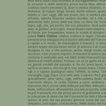
altra fibra. Ebbe i suoi momenti di scoraggiamento: rimas
lo accasciò e, dalle avversità, prese nuova lena, attins
continuo lavoro pervenire là, dove si sentiva chiamato, e
titubanze, di troppo lunga durata. Anche adesso, quan
intento a' suoi saggi, alle sue prove, non vi sembra pi
affranto, talvolta finanche sembra stordito. Gli è che,
attenzione, tutto preso dalla sua idea, cui deve dar for
legno, egli, che, più presto che non pensasse, dovè pot
aiuto ai genitori, in bisogno. Aveva dovuto interrompere, a
di Pistoia, per frequentare, invece, le scuole di disegno d
volere
Pietro Cheloni
, celebre scultore in legno. Passato
perseveranza svilupparono le buone attitudini del Francesch
e rapido e in modo, da meravigliare il maestro. A dicias
sempre legato dai più tenaci vincoli di amicizia e di ric
disagiata la vita e che potesse, anche, dargli modo di 
successo, e per proprio impulso. Il maestro lo aiuta in questi
conforta. A ventisette anni, nel 1869, Emilio Franceschi la
fabbrica di mobili artistici. Portava con se un gusto ed un'
sui grandi modelli del passato, e, fin da' primi lavori, si
opificio un lavoro, che non gli è, mai, venuto meno. Come a 
egli si è saputo guadagnar tanto l'affetto, la stima, l'a
meraviglia, oggi, dopo circa venti anni, il sapere che il g
specialmente, deve tanto, oggi, nell'Accademia Reale di
Franceschi stesso, la costui nomina a socio ordinario 
mancasse, sta lì, prova salda della più perfetta, della più s
Reale, nell'accettare, all'unanimità una tale proposta, vol
ha pel Franceschi, ma dar prova ancora di gratitudine a q
la sola prova di stima che del Franceschi ha dato il Morell
spesso di arte, del suo passato glorioso come del suo 
simpatico, così arguto, così modesto. Nello studio del Fra