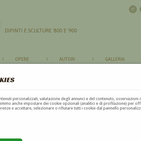
DIPINTI E SCULTURE '800 E '900
OPERE
AUTORI
GALLERIA
KIES
contenuti personalizzati, valutazione degli annunci e del contenuto, osservazioni 
mmo anche impostare dei cookie opzionali (analitici e di profilazione) per offrir
erenze e accettare, selezionare o rifiutare tutti i cookie dal pannello personali