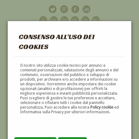
CONSENSO ALL'USO DEI
COOKIES
GALLERIA
D'ARTE
Il nostro sito utilizza cookie tecnici per annunci e
contenuti personalizzati, valutazione degli annunci e del
contenuto, osservazioni del pubblico e sviluppo di
DIPINTI E SCULTURE '800 E '900
prodotti, per archiviare e/o accedere a informazioni su
un dispositivo. Vorremmo anche impostare dei cookie
opzionali (analitici e di profilazione) per offrirti la
migliore esperienza e inviarti pubblicità personalizzata.
Puoi scegliere di gestire le tue preferenze e accettare,
selezionare o rifiutare tutti i cookie dal pannello
personalizza. Puoi accedere alla nostra
Policy cookie
ed
Informativa sulla Privacy per ulteriori informazioni.