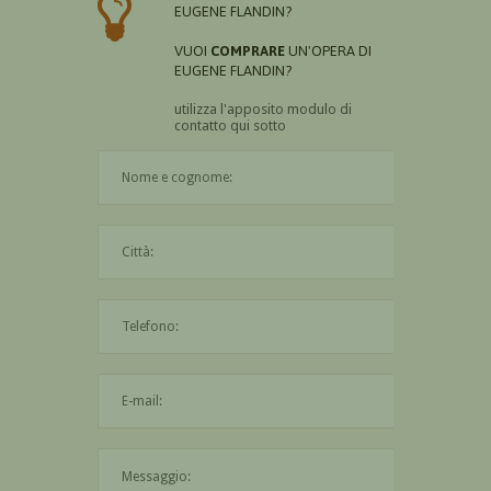
EUGENE FLANDIN?
VUOI
COMPRARE
UN'OPERA DI
EUGENE FLANDIN?
utilizza l'apposito modulo di
contatto qui sotto
Il nome è obbligatorio
La città è obbligatoria
L'indirizzo mail non è valido
Il messaggio è obbligatorio