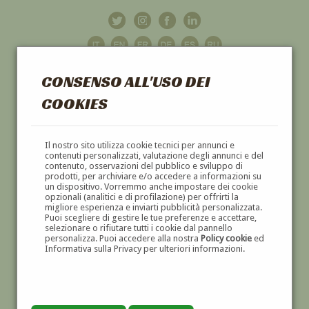
CONSENSO ALL'USO DEI
COOKIES
GALLERIA
D'ARTE
Il nostro sito utilizza cookie tecnici per annunci e
contenuti personalizzati, valutazione degli annunci e del
contenuto, osservazioni del pubblico e sviluppo di
DIPINTI E SCULTURE '800 E '900
prodotti, per archiviare e/o accedere a informazioni su
un dispositivo. Vorremmo anche impostare dei cookie
opzionali (analitici e di profilazione) per offrirti la
migliore esperienza e inviarti pubblicità personalizzata.
Puoi scegliere di gestire le tue preferenze e accettare,
selezionare o rifiutare tutti i cookie dal pannello
personalizza. Puoi accedere alla nostra
Policy cookie
ed
Informativa sulla Privacy per ulteriori informazioni.