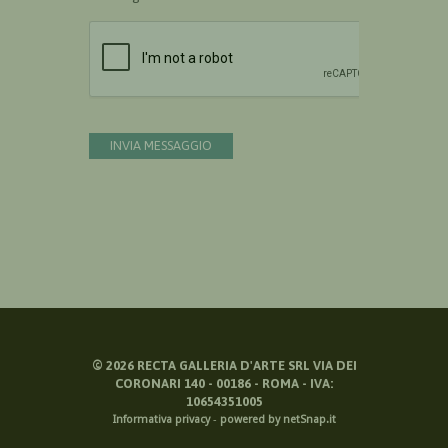
Devi confermare di essere umano
INVIA MESSAGGIO
©
2026
RECTA GALLERIA D'ARTE SRL VIA DEI
CORONARI 140 - 00186 - ROMA - IVA:
10654351005
Informativa privacy
-
powered by netSnap.it