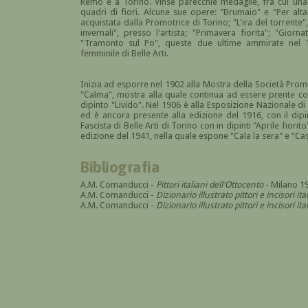
Remo e a Torino. Vinse parecchie medaglie, fra cui una 
quadri di fiori. Alcune sue opere: "Brumaio" e "Per alta 
acquistata dalla Promotrice di Torino; "L'ira del torrente
invernali", presso l'artista; "Primavera fiorita"; "Gio
"Tramonto sul Po", queste due ultime ammirate nel 19
femminile di Belle Arti.
Inizia ad esporre nel 1902 alla Mostra della Società Promo
"Calma", mostra alla quale continua ad essere prente con
dipinto "Livido". Nel 1906 è alla Esposizione Nazionale di B
ed è ancora presente alla edizione del 1916, con il dip
Fascista di Belle Arti di Torino con in dipinti "Aprile fiori
edizione del 1941, nella quale espone "Cala la sera" e "Cas
Bibliografia
A.M. Comanducci -
Pittori italiani dell'Ottocento
- Milano 1
A.M. Comanducci -
Dizionario illustrato pittori e incisori it
A.M. Comanducci -
Dizionario illustrato pittori e incisori 