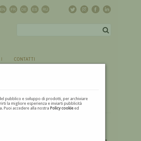
CONTATTI
del pubblico e sviluppo di prodotti, per archiviare
ti la migliore esperienza e inviarti pubblicità
zza. Puoi accedere alla nostra
Policy cookie
ed
VUOI
VENDERE
UN'OPERA DI EMILIA FERRETTINI