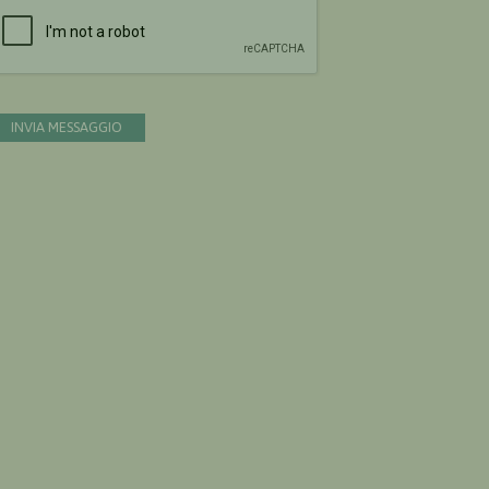
Devi confermare di essere umano
INVIA MESSAGGIO