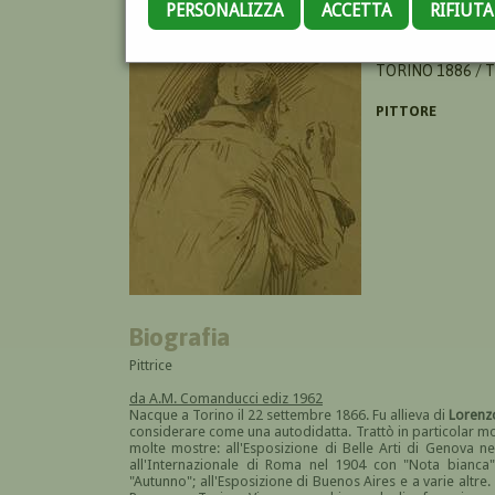
PERSONALIZZA
ACCETTA
RIFIUT
FERRETTINI ROSS
TORINO 1886 / 
PITTORE
Biografia
Pittrice
da A.M. Comanducci ediz 1962
Nacque a Torino il 22 settembre 1866. Fu allieva di
Lorenzo
considerare come una autodidatta. Trattò in particolar mo
molte mostre: all'Esposizione di Belle Arti di Genova nel
all'Internazionale di Roma nel 1904 con "Nota bianca"
"Autunno"; all'Esposizione di Buenos Aires e a varie altr