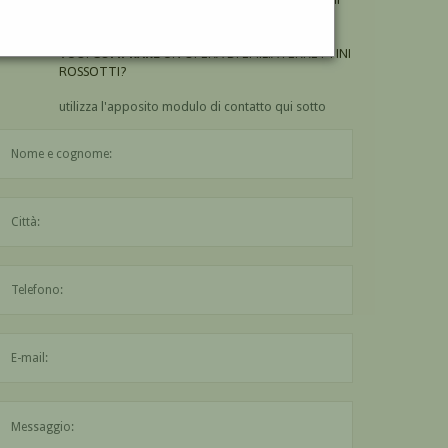
ROSSOTTI?
VUOI
COMPRARE
UN'OPERA DI EMILIA FERRETTINI
ROSSOTTI?
utilizza l'apposito modulo di contatto qui sotto
Il nome è obbligatorio
La città è obbligatoria
L'indirizzo mail non è valido
Il messaggio è obbligatorio