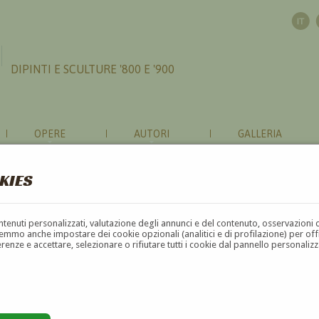
DIPINTI E SCULTURE '800 E '900
OPERE
AUTORI
GALLERIA
KIES
contenuti personalizzati, valutazione degli annunci e del contenuto, osservazioni 
mmo anche impostare dei cookie opzionali (analitici e di profilazione) per offrir
erenze e accettare, selezionare o rifiutare tutti i cookie dal pannello personali