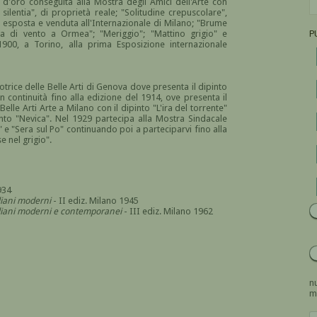
d'oro conseguita alla Mostra degli Amici dell'Arte con
silentia", di proprietà reale; "Solitudine crepuscolare",
", esposta e venduta all'Internazionale di Milano; "Brume
rnata di vento a Ormea"; "Meriggio"; "Mattino grigio" e
P
00, a Torino, alla prima Esposizione internazionale
trice delle Belle Arti di Genova dove presenta il dipinto
 continuità fino alla edizione del 1914, ove presenta il
elle Arti Arte a Milano con il dipinto "L'ira del torrente"
into "Nevica". Nel 1929 partecipa alla Mostra Sindacale
to" e "Sera sul Po" continuando poi a parteciparvi fino alla
e nel grigio".
934
aliani moderni
- II ediz. Milano 1945
italiani moderni e contemporanei
- III ediz. Milano 1962
nu
m