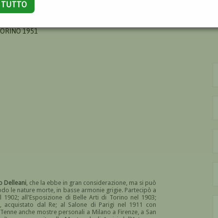
A TUTTO
OTTI EMILIA
TORINO 1951
 Delleani
, che la ebbe in gran considerazione, ma si può
do le nature morte, in basse armonie grigie. Partecipò a
 1902; all'Esposizione di Belle Arti di Torino nel 1903;
, acquistato dal Re; al Salone di Parigi nel 1911 con
e. Tenne anche mostre personali a Milano a Firenze, a San