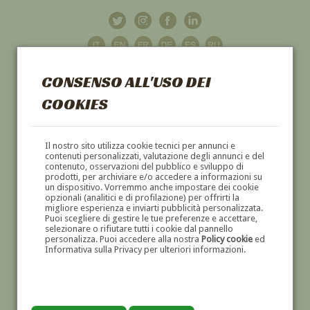
CONSENSO ALL'USO DEI
COOKIES
GALLERIA
D'ARTE
Il nostro sito utilizza cookie tecnici per annunci e
contenuti personalizzati, valutazione degli annunci e del
contenuto, osservazioni del pubblico e sviluppo di
DIPINTI E SCULTURE '800 E '900
prodotti, per archiviare e/o accedere a informazioni su
un dispositivo. Vorremmo anche impostare dei cookie
opzionali (analitici e di profilazione) per offrirti la
migliore esperienza e inviarti pubblicità personalizzata.
Puoi scegliere di gestire le tue preferenze e accettare,
selezionare o rifiutare tutti i cookie dal pannello
personalizza. Puoi accedere alla nostra
Policy cookie
ed
Informativa sulla Privacy per ulteriori informazioni.