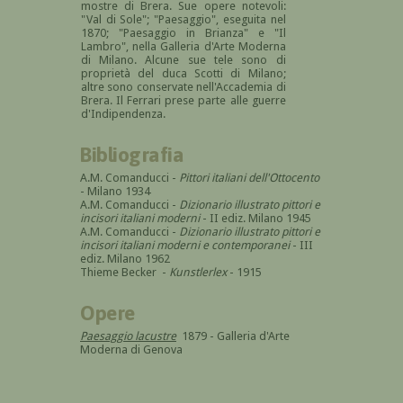
mostre di Brera. Sue opere notevoli:
"Val di Sole"; "Paesaggio", eseguita nel
1870; "Paesaggio in Brianza" e "Il
Lambro", nella Galleria d'Arte Moderna
di Milano. Alcune sue tele sono di
proprietà del duca Scotti di Milano;
altre sono conservate nell'Accademia di
Brera. Il Ferrari prese parte alle guerre
d'Indipendenza.
Bibliografia
A.M. Comanducci -
Pittori italiani dell'Ottocento
- Milano 1934
A.M. Comanducci -
Dizionario illustrato pittori e
incisori italiani moderni
- II ediz. Milano 1945
A.M. Comanducci -
Dizionario illustrato pittori e
incisori italiani moderni e contemporanei
- III
ediz. Milano 1962
Thieme Becker -
Kunstlerlex
- 1915
Opere
Paesaggio lacustre
1879 - Galleria d'Arte
Moderna di Genova