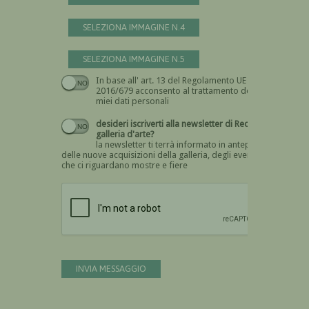
SELEZIONA IMMAGINE N.4
SELEZIONA IMMAGINE N.5
In base all' art. 13 del Regolamento UE n.
Devi dare il consenso
2016/679 acconsento al trattamento dei
miei dati personali
desideri iscriverti alla newsletter di Recta
galleria d'arte?
la newsletter ti terrà informato in anteprima
delle nuove acquisizioni della galleria, degli eventi
che ci riguardano mostre e fiere
Devi confermare di essere umano
INVIA MESSAGGIO