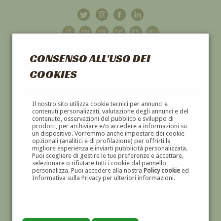
CONSENSO ALL'USO DEI
COOKIES
GALLERIA
D'ARTE
Il nostro sito utilizza cookie tecnici per annunci e
contenuti personalizzati, valutazione degli annunci e del
contenuto, osservazioni del pubblico e sviluppo di
DIPINTI E SCULTURE '800 E '900
prodotti, per archiviare e/o accedere a informazioni su
un dispositivo. Vorremmo anche impostare dei cookie
opzionali (analitici e di profilazione) per offrirti la
migliore esperienza e inviarti pubblicità personalizzata.
Puoi scegliere di gestire le tue preferenze e accettare,
selezionare o rifiutare tutti i cookie dal pannello
personalizza. Puoi accedere alla nostra
Policy cookie
ed
Informativa sulla Privacy per ulteriori informazioni.