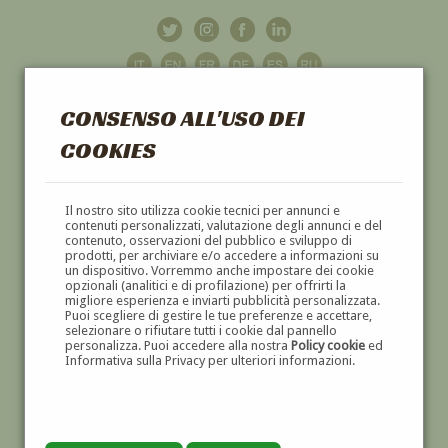
CONSENSO ALL'USO DEI
COOKIES
GALLERIA
D'ARTE
Il nostro sito utilizza cookie tecnici per annunci e
contenuti personalizzati, valutazione degli annunci e del
contenuto, osservazioni del pubblico e sviluppo di
DIPINTI E SCULTURE '800 E '900
prodotti, per archiviare e/o accedere a informazioni su
un dispositivo. Vorremmo anche impostare dei cookie
opzionali (analitici e di profilazione) per offrirti la
migliore esperienza e inviarti pubblicità personalizzata.
Puoi scegliere di gestire le tue preferenze e accettare,
selezionare o rifiutare tutti i cookie dal pannello
personalizza. Puoi accedere alla nostra
Policy cookie
ed
Informativa sulla Privacy per ulteriori informazioni.