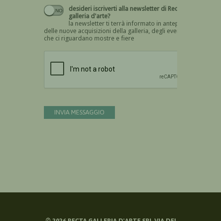
desideri iscriverti alla newsletter di Recta
galleria d'arte?
la newsletter ti terrà informato in anteprima
delle nuove acquisizioni della galleria, degli eventi
che ci riguardano mostre e fiere
Devi confermare di essere umano
INVIA MESSAGGIO
©
2026
RECTA GALLERIA D'ARTE SRL VIA DEI