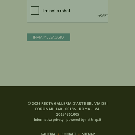
Devi confermare di essere umano
INVIA MESSAGGIO
©
2026
RECTA GALLERIA D'ARTE SRL VIA DEI
CORONARI 140 - 00186 - ROMA - IVA:
10654351005
Informativa privacy
-
powered by netSnap.it
GALLERIA
CONTATTI
SITEMAP