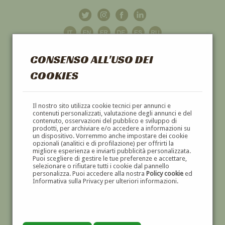
CONSENSO ALL'USO DEI
COOKIES
GALLERIA
D'ARTE
Il nostro sito utilizza cookie tecnici per annunci e
contenuti personalizzati, valutazione degli annunci e del
contenuto, osservazioni del pubblico e sviluppo di
DIPINTI E SCULTURE '800 E '900
prodotti, per archiviare e/o accedere a informazioni su
un dispositivo. Vorremmo anche impostare dei cookie
opzionali (analitici e di profilazione) per offrirti la
migliore esperienza e inviarti pubblicità personalizzata.
Puoi scegliere di gestire le tue preferenze e accettare,
selezionare o rifiutare tutti i cookie dal pannello
personalizza. Puoi accedere alla nostra
Policy cookie
ed
Informativa sulla Privacy per ulteriori informazioni.