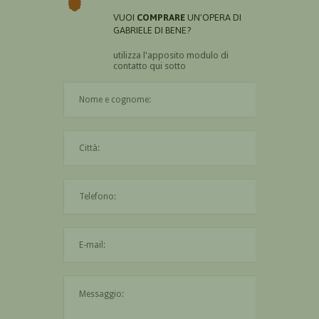
VUOI
COMPRARE
UN'OPERA DI
GABRIELE DI BENE?
utilizza l'apposito modulo di
contatto qui sotto
Il nome è obbligatorio
La città è obbligatoria
L'indirizzo mail non è valido
Il messaggio è obbligatorio