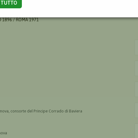
A TUTTO
RIA BONA
O 1896 / ROMA 1971
nova, consorte del Principe Corrado di Baviera
nova