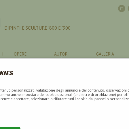
DIPINTI E SCULTURE '800 E '900
OPERE
AUTORI
GALLERIA
KIES
contenuti personalizzati, valutazione degli annunci e del contenuto, osservazioni 
mmo anche impostare dei cookie opzionali (analitici e di profilazione) per offrir
erenze e accettare, selezionare o rifiutare tutti i cookie dal pannello personali