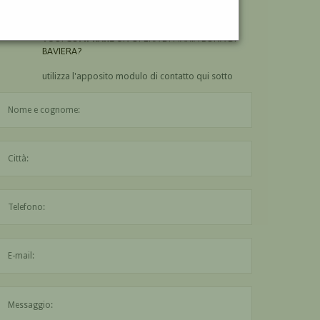
BAVIERA?
VUOI
COMPRARE
UN'OPERA DI MARIA BONA DI
BAVIERA?
utilizza l'apposito modulo di contatto qui sotto
Il nome è obbligatorio
La città è obbligatoria
L'indirizzo mail non è valido
Il messaggio è obbligatorio