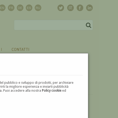
CONTATTI
del pubblico e sviluppo di prodotti, per archiviare
ti la migliore esperienza e inviarti pubblicità
zza. Puoi accedere alla nostra
Policy cookie
ed
VUOI
VENDERE
UN'OPERA DI MARIA BONA DI