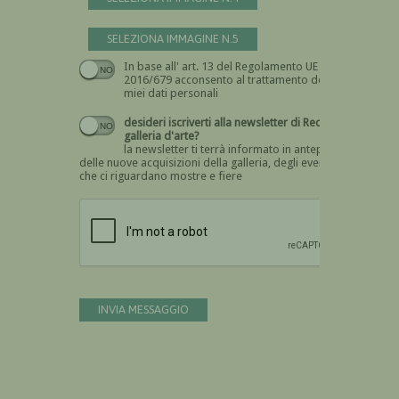
SELEZIONA IMMAGINE N.5
In base all' art. 13 del Regolamento UE n.
Devi dare il consenso
2016/679 acconsento al trattamento dei
miei dati personali
desideri iscriverti alla newsletter di Recta
galleria d'arte?
la newsletter ti terrà informato in anteprima
delle nuove acquisizioni della galleria, degli eventi
che ci riguardano mostre e fiere
Devi confermare di essere umano
INVIA MESSAGGIO