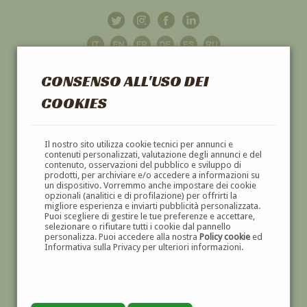
CONSENSO ALL'USO DEI
COOKIES
GALLERIA
D'ARTE
Il nostro sito utilizza cookie tecnici per annunci e
contenuti personalizzati, valutazione degli annunci e del
contenuto, osservazioni del pubblico e sviluppo di
DIPINTI E SCULTURE '800 E '900
prodotti, per archiviare e/o accedere a informazioni su
un dispositivo. Vorremmo anche impostare dei cookie
opzionali (analitici e di profilazione) per offrirti la
migliore esperienza e inviarti pubblicità personalizzata.
Puoi scegliere di gestire le tue preferenze e accettare,
selezionare o rifiutare tutti i cookie dal pannello
personalizza. Puoi accedere alla nostra
Policy cookie
ed
Informativa sulla Privacy per ulteriori informazioni.