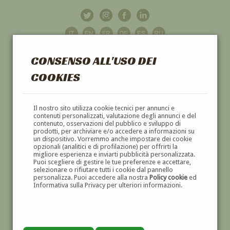
CONSENSO ALL'USO DEI
COOKIES
GALLERIA
D'ARTE
Il nostro sito utilizza cookie tecnici per annunci e
contenuti personalizzati, valutazione degli annunci e del
contenuto, osservazioni del pubblico e sviluppo di
DIPINTI E SCULTURE '800 E '900
prodotti, per archiviare e/o accedere a informazioni su
un dispositivo. Vorremmo anche impostare dei cookie
opzionali (analitici e di profilazione) per offrirti la
migliore esperienza e inviarti pubblicità personalizzata.
Puoi scegliere di gestire le tue preferenze e accettare,
selezionare o rifiutare tutti i cookie dal pannello
personalizza. Puoi accedere alla nostra
Policy cookie
ed
Informativa sulla Privacy per ulteriori informazioni.