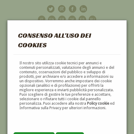
CONSENSO ALL'USO DEI
COOKIES
GALLERIA
D'ARTE
Il nostro sito utilizza cookie tecnici per annunci e
contenuti personalizzati, valutazione degli annunci e del
contenuto, osservazioni del pubblico e sviluppo di
DIPINTI E SCULTURE '800 E '900
prodotti, per archiviare e/o accedere a informazioni su
un dispositivo. Vorremmo anche impostare dei cookie
opzionali (analitici e di profilazione) per offrirti la
migliore esperienza e inviarti pubblicità personalizzata.
Puoi scegliere di gestire le tue preferenze e accettare,
selezionare o rifiutare tutti i cookie dal pannello
personalizza. Puoi accedere alla nostra
Policy cookie
ed
Informativa sulla Privacy per ulteriori informazioni.