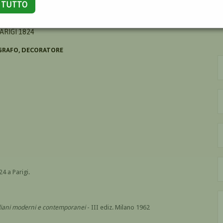
A TUTTO
O
ARIGI 1824
GRAFO, DECORATORE
4 a Parigi.
italiani moderni e contemporanei
- III ediz. Milano 1962