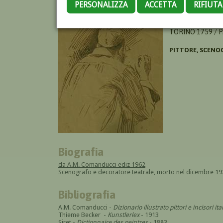
PERSONALIZZA
ACCETTA
RIFIUT
DEGOTTI IGNAZI
TORINO 1759 / P
PITTORE, SCENO
Biografia
da A.M. Comanducci ediz 1962
Scenografo e decoratore teatrale, morto nel dicembre 192
Bibliografia
A.M. Comanducci -
Dizionario illustrato pittori e incisori 
Thieme Becker -
Kunstlerlex
- 1913
Siret -
Dictionnaire des peintres
- 1883