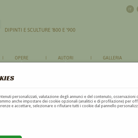
DIPINTI E SCULTURE '800 E '900
OPERE
AUTORI
GALLERIA
KIES
contenuti personalizzati, valutazione degli annunci e del contenuto, osservazioni 
mmo anche impostare dei cookie opzionali (analitici e di profilazione) per offrir
erenze e accettare, selezionare o rifiutare tutti i cookie dal pannello personali