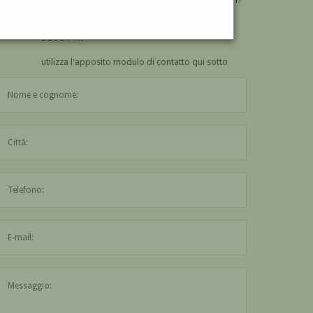
VUOI
COMPRARE
UN'OPERA DI IGNAZIO
DEGOTTI?
utilizza l'apposito modulo di contatto qui sotto
Il nome è obbligatorio
La città è obbligatoria
L'indirizzo mail non è valido
Il messaggio è obbligatorio