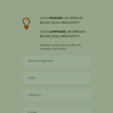
VUOI
VENDERE
UN'OPERA DI
BRUNO DEGLI INNOCENTI?
VUOI
COMPRARE
UN'OPERA DI
BRUNO DEGLI INNOCENTI?
utilizza l'apposito modulo di
contatto qui sotto
Il nome è obbligatorio
La città è obbligatoria
L'indirizzo mail non è valido