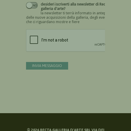
desideri iscriverti alla newsletter di Recta
galleria d'arte?
la newsletter ti terrà informato in anteprima
delle nuove acquisizioni della galleria, degli eventi
che ci riguardano mostre e fiere
Devi confermare di essere umano
INVIA MESSAGGIO
©
2026
RECTA GALLERIA D'ARTE SRL VIA DEI