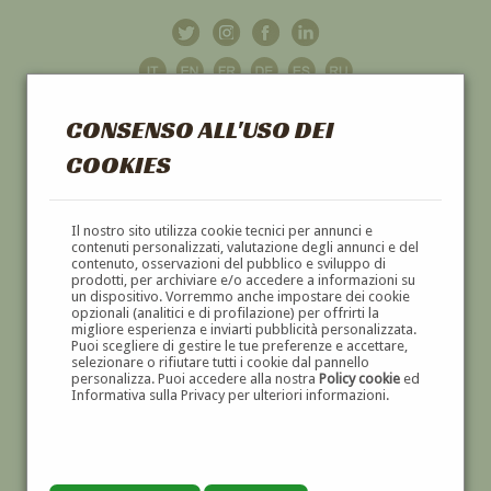
CONSENSO ALL'USO DEI
COOKIES
GALLERIA
D'ARTE
Il nostro sito utilizza cookie tecnici per annunci e
contenuti personalizzati, valutazione degli annunci e del
contenuto, osservazioni del pubblico e sviluppo di
DIPINTI E SCULTURE '800 E '900
prodotti, per archiviare e/o accedere a informazioni su
un dispositivo. Vorremmo anche impostare dei cookie
opzionali (analitici e di profilazione) per offrirti la
migliore esperienza e inviarti pubblicità personalizzata.
Puoi scegliere di gestire le tue preferenze e accettare,
selezionare o rifiutare tutti i cookie dal pannello
personalizza. Puoi accedere alla nostra
Policy cookie
ed
Informativa sulla Privacy per ulteriori informazioni.