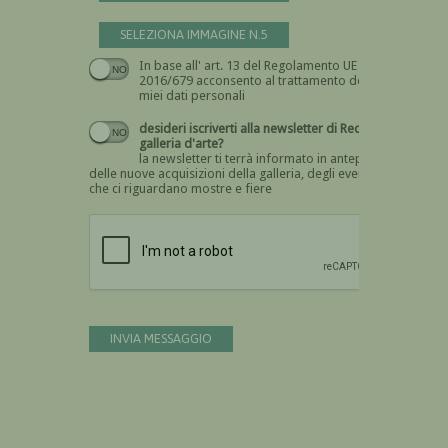
SELEZIONA IMMAGINE N.5
In base all' art. 13 del Regolamento UE n.
Devi dare il consenso
2016/679 acconsento al trattamento dei
miei dati personali
desideri iscriverti alla newsletter di Recta
galleria d'arte?
la newsletter ti terrà informato in anteprima
delle nuove acquisizioni della galleria, degli eventi
che ci riguardano mostre e fiere
Devi confermare di essere umano
INVIA MESSAGGIO