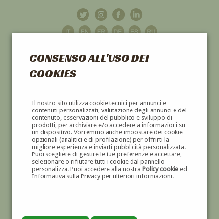
CONSENSO ALL'USO DEI
COOKIES
GALLERIA
D'ARTE
Il nostro sito utilizza cookie tecnici per annunci e
contenuti personalizzati, valutazione degli annunci e del
contenuto, osservazioni del pubblico e sviluppo di
DIPINTI E SCULTURE '800 E '900
prodotti, per archiviare e/o accedere a informazioni su
un dispositivo. Vorremmo anche impostare dei cookie
opzionali (analitici e di profilazione) per offrirti la
migliore esperienza e inviarti pubblicità personalizzata.
Puoi scegliere di gestire le tue preferenze e accettare,
selezionare o rifiutare tutti i cookie dal pannello
personalizza. Puoi accedere alla nostra
Policy cookie
ed
Informativa sulla Privacy per ulteriori informazioni.