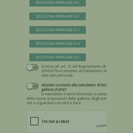
SELEZIONA IMMAGINE N.1
SELEZIONA IMMAGINE N.2
SELEZIONA IMMAGINE N.3
SELEZIONA IMMAGINE N.4
SELEZIONA IMMAGINE N.5
In base all' art. 13 del Regolamento UE n.
Devi dare il consenso
2016/679 acconsento al trattamento dei
miei dati personali
desideri iscriverti alla newsletter di Recta
galleria d'arte?
la newsletter ti terrà informato in anteprima
delle nuove acquisizioni della galleria, degli eventi
che ci riguardano mostre e fiere
Devi confermare di essere umano