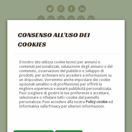
CONSENSO ALL'USO DEI
COOKIES
GALLERIA
D'ARTE
Il nostro sito utilizza cookie tecnici per annunci e
contenuti personalizzati, valutazione degli annunci e del
contenuto, osservazioni del pubblico e sviluppo di
DIPINTI E SCULTURE '800 E '900
prodotti, per archiviare e/o accedere a informazioni su
un dispositivo. Vorremmo anche impostare dei cookie
opzionali (analitici e di profilazione) per offrirti la
migliore esperienza e inviarti pubblicità personalizzata.
Puoi scegliere di gestire le tue preferenze e accettare,
selezionare o rifiutare tutti i cookie dal pannello
personalizza. Puoi accedere alla nostra
Policy cookie
ed
Informativa sulla Privacy per ulteriori informazioni.