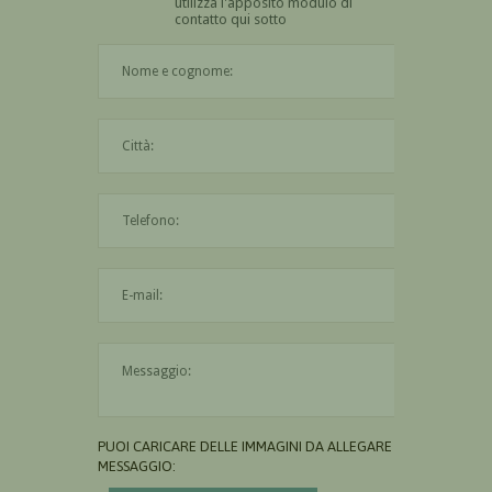
utilizza l'apposito modulo di
contatto qui sotto
Il nome è obbligatorio
La città è obbligatoria
L'indirizzo mail non è valido
Il messaggio è obbligatorio
PUOI CARICARE DELLE IMMAGINI DA ALLEGARE AL
MESSAGGIO: