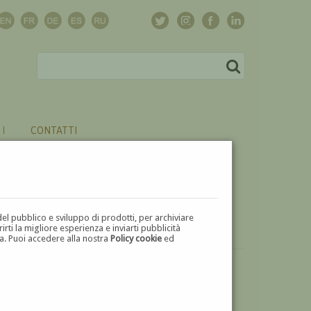
CONTATTI
del pubblico e sviluppo di prodotti, per archiviare
ti la migliore esperienza e inviarti pubblicità
zza. Puoi accedere alla nostra
Policy cookie
ed
VUOI
VENDERE
UN'OPERA DI GENNARO DE