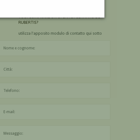
RUBERTIS?
VUOI
COMPRARE
UN'OPERA DI GENNARO DE
RUBERTIS?
utilizza l'apposito modulo di contatto qui sotto
Il nome è obbligatorio
La città è obbligatoria
L'indirizzo mail non è valido
Il messaggio è obbligatorio