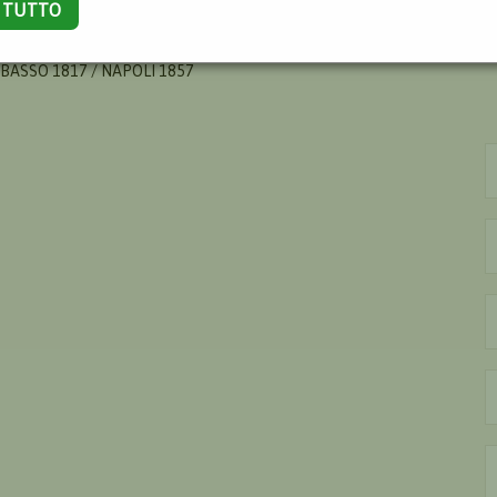
A TUTTO
ENNARO
BASSO 1817 / NAPOLI 1857