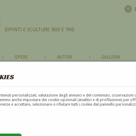
DIPINTI E SCULTURE '800 E '900
OPERE
AUTORI
GALLERIA
KIES
contenuti personalizzati, valutazione degli annunci e del contenuto, osservazioni 
mmo anche impostare dei cookie opzionali (analitici e di profilazione) per offrir
erenze e accettare, selezionare o rifiutare tutti i cookie dal pannello personali