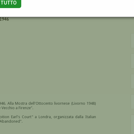
A TUTTO
VO
 1946
946. Alla Mostra dell'Ottocento livornese (Livorno 1948)
 Vecchio a Firenze".
ibition Earl's Court" a Londra, organizzata dalla Italian
 "Abandoned".