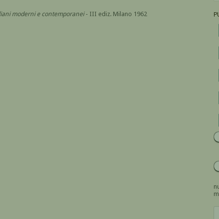
italiani moderni e contemporanei
- III ediz. Milano 1962
P
nu
m