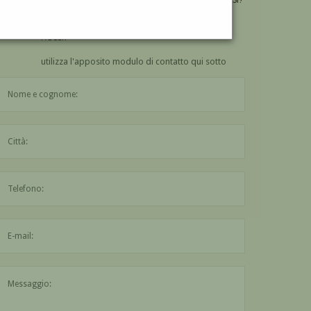
VUOI
COMPRARE
UN'OPERA DI GUSTAVO DE
ROSSI?
utilizza l'apposito modulo di contatto qui sotto
Il nome è obbligatorio
La città è obbligatoria
L'indirizzo mail non è valido
Il messaggio è obbligatorio