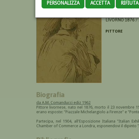
PERSONALIZZA
ACCETTA
RIFIUT
DE ROSSI GUSTA
LIVORNO 1876 /
PITTORE
Biografia
da A.M. Comanducci ediz 1962
Pittore livornese, nato nel 1876, morto il 23 novembre 1
erano esposte: "Piazzale Michelangiolo a Firenze" e "Ponte
Partecipa, nel 1904, all'Esposizione Italiana "Italian Exh
Chamber of Commerce a Londra, esponendovi il dipinto