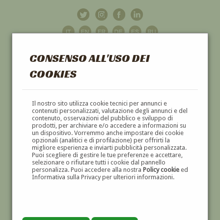
CONSENSO ALL'USO DEI
COOKIES
GALLERIA
D'ARTE
Il nostro sito utilizza cookie tecnici per annunci e
contenuti personalizzati, valutazione degli annunci e del
contenuto, osservazioni del pubblico e sviluppo di
DIPINTI E SCULTURE '800 E '900
prodotti, per archiviare e/o accedere a informazioni su
un dispositivo. Vorremmo anche impostare dei cookie
opzionali (analitici e di profilazione) per offrirti la
migliore esperienza e inviarti pubblicità personalizzata.
Puoi scegliere di gestire le tue preferenze e accettare,
selezionare o rifiutare tutti i cookie dal pannello
personalizza. Puoi accedere alla nostra
Policy cookie
ed
Informativa sulla Privacy per ulteriori informazioni.