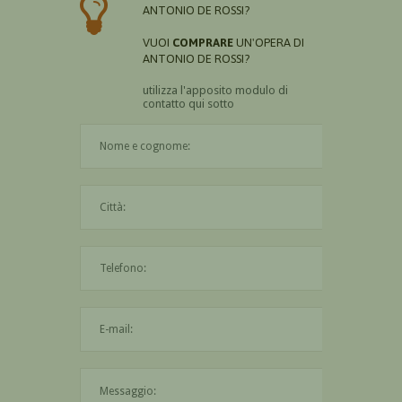
ANTONIO DE ROSSI?
VUOI
COMPRARE
UN'OPERA DI
ANTONIO DE ROSSI?
utilizza l'apposito modulo di
contatto qui sotto
Il nome è obbligatorio
La città è obbligatoria
L'indirizzo mail non è valido
Il messaggio è obbligatorio