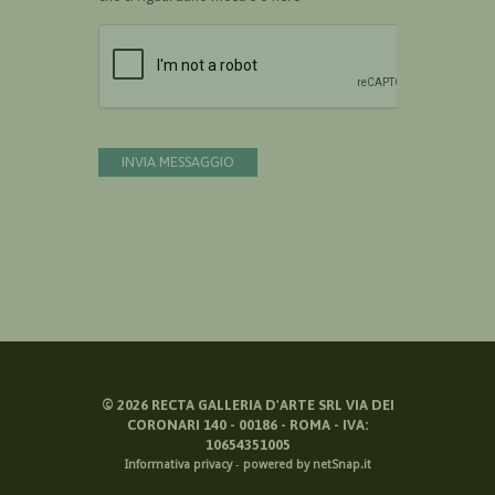
Devi confermare di essere umano
INVIA MESSAGGIO
©
2026
RECTA GALLERIA D'ARTE SRL VIA DEI
CORONARI 140 - 00186 - ROMA - IVA:
10654351005
Informativa privacy
-
powered by netSnap.it