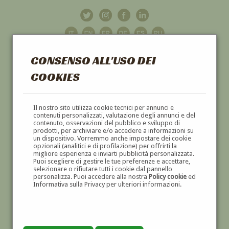
CONSENSO ALL'USO DEI
COOKIES
GALLERIA
D'ARTE
Il nostro sito utilizza cookie tecnici per annunci e
contenuti personalizzati, valutazione degli annunci e del
contenuto, osservazioni del pubblico e sviluppo di
DIPINTI E SCULTURE '800 E '900
prodotti, per archiviare e/o accedere a informazioni su
un dispositivo. Vorremmo anche impostare dei cookie
opzionali (analitici e di profilazione) per offrirti la
migliore esperienza e inviarti pubblicità personalizzata.
Puoi scegliere di gestire le tue preferenze e accettare,
selezionare o rifiutare tutti i cookie dal pannello
personalizza. Puoi accedere alla nostra
Policy cookie
ed
Informativa sulla Privacy per ulteriori informazioni.