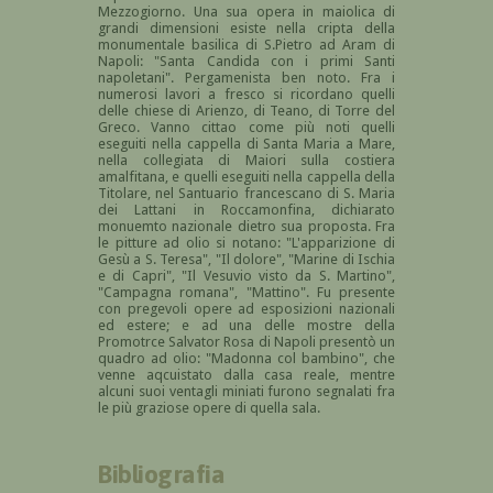
Mezzogiorno. Una sua opera in maiolica di
grandi dimensioni esiste nella cripta della
monumentale basilica di S.Pietro ad Aram di
Napoli: "Santa Candida con i primi Santi
napoletani". Pergamenista ben noto. Fra i
numerosi lavori a fresco si ricordano quelli
delle chiese di Arienzo, di Teano, di Torre del
Greco. Vanno cittao come più noti quelli
eseguiti nella cappella di Santa Maria a Mare,
nella collegiata di Maiori sulla costiera
amalfitana, e quelli eseguiti nella cappella della
Titolare, nel Santuario francescano di S. Maria
dei Lattani in Roccamonfina, dichiarato
monuemto nazionale dietro sua proposta. Fra
le pitture ad olio si notano: "L'apparizione di
Gesù a S. Teresa", "Il dolore", "Marine di Ischia
e di Capri", "Il Vesuvio visto da S. Martino",
"Campagna romana", "Mattino". Fu presente
con pregevoli opere ad esposizioni nazionali
ed estere; e ad una delle mostre della
Promotrce Salvator Rosa di Napoli presentò un
quadro ad olio: "Madonna col bambino", che
venne aqcuistato dalla casa reale, mentre
alcuni suoi ventagli miniati furono segnalati fra
le più graziose opere di quella sala.
Bibliografia